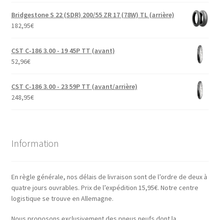
Bridgestone S 22 (SDR) 200/55 ZR 17 (78W) TL (arrière)
182,95
€
CST C-186 3.00 - 19 45P TT (avant)
52,96
€
CST C-186 3.00 - 23 59P TT (avant/arrière)
248,95
€
Information
En règle générale, nos délais de livraison sont de l’ordre de deux à
quatre jours ouvrables. Prix de l’expédition 15,95€. Notre centre
logistique se trouve en Allemagne.
Nous proposons exclusivement des pneus neufs dont la