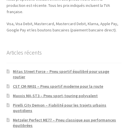
production est récente. Tous les prix indiqués incluent la TVA
française.
Visa, Visa Debit, Mastercard, Mastercard Debit, Klarna, Apple Pay,
Google Pay et les boutons bancaires (paiement bancaire direct).
Articles récents
Mitas Street Force – Pneu sportif équilibré pour usage
routier
CST CM-NK01 – Pneu sportif moderne pour la route
Maxxis MA-ST3 – Pneu sport-touring polyvalent
Pirelli City Demon – Fiabilité pour les trajets urbains
quotidiens
Metzeler Perfect ME77 – Pneu classique aux performances
équilibrées