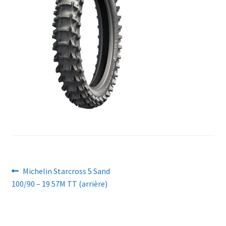
Navigation
Article
Michelin Starcross 5 Sand
précédent :
100/90 – 19 57M TT (arrière)
de
l’article