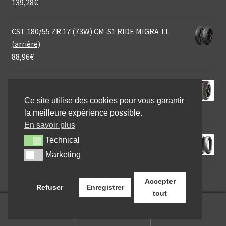
139,28
€
CST 180/55 ZR 17 (73W) CM-S1 RIDE MIGRA TL
(arrière)
88,96
€
Continental SportAttack 4 200/55 ZR 17 (78W) TL
(arrière)
Ce site utilise des cookies pour vous garantir
198,95
€
la meilleure expérience possible.
En savoir plus
Michelin Power RS+ 190/50 ZR 17 (73W) TL (arrière)
Technical
Technical
127,04
€
Marketing
Marketing
Accepter
Refuser
Enregistrer
tout
0
Recherche
Recherche