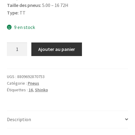
Taille des pneus:
5.00 – 16 72H
Type:
TT
9 en stock
quantité
Ajouter au panier
de
Shinko
5.00
-
UGS :
8809692870753
Catégorie :
Pneus
16
Étiquettes :
16
,
Shinko
72H
E-
270
TT
Description
SW
(avant/arrière)