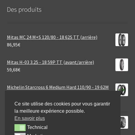
Des produits
Mitas MC 24 M+S 120/80 - 18 62S TT (arrière)
86,95
€
Mitas H-03 3.25 - 18 59P TT (avant/arrière)
59,68
€
Michelin Starcross 6 Medium Hard 110/90 - 19 62M
TT (arrière)
92,95
€
Ce site utilise des cookies pour vous garantir
la meilleure expérience possible.
En savoir plus
Continental TKC 80 (M+S) 150/70 B 18 70Q TL
(arrière)
Technical
Technical
174,95
€