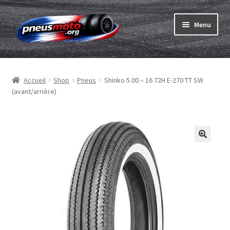
Aller
Aller
Menu
à
au
la
contenu
Ouvrir
navigation
Pneus
le
Accueil
Shop
Pneus
Shinko 5.00 – 16 72H E-270 TT SW
menu
Ouvrir
Chambres & fonds
(avant/arrière)
enfant
le
menu
Ouvrir
Pneu ABC
enfant
le
menu
Commander
enfant
Ouvrir
Marques
le
menu
Tests
enfant
Contact