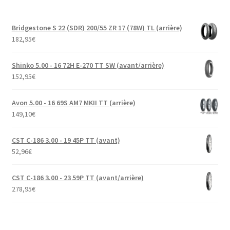
Bridgestone S 22 (SDR) 200/55 ZR 17 (78W) TL (arrière)
182,95
€
Shinko 5.00 - 16 72H E-270 TT SW (avant/arrière)
152,95
€
Avon 5.00 - 16 69S AM7 MKII TT (arrière)
149,10
€
CST C-186 3.00 - 19 45P TT (avant)
52,96
€
CST C-186 3.00 - 23 59P TT (avant/arrière)
278,95
€