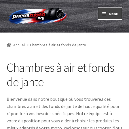
Aller
Aller
Menu
à
au
la
contenu
Ouvrir
navigation
Pneus
le
Accueil
Chambres à air et fonds de jante
menu
Ouvrir
Chambres & fonds
enfant
le
menu
Ouvrir
Chambres à air et fonds
Pneu ABC
enfant
le
menu
de jante
Commander
enfant
Ouvrir
Marques
Bienvenue dans notre boutique où vous trouverez des
le
chambres à air et des fonds de jante de haute qualité pour
menu
Tests
répondre à vos besoins spécifiques. Notre équipe est à
enfant
votre disposition pour vous aider à choisir les produits les
Contact
mieux adaptés à votre moto, cyclomoteur ou scooter. Nous