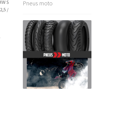
BMW S
Pneus moto
2,5 /
r