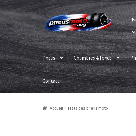
Aller
Aller
Ho
à
au
la
contenu
Pol
navigation
Pneus
Chambres & fonds
Pn
Contact
Accueil
Tests des pneus moto