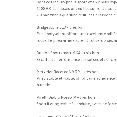
Dans ce test, six pneus sport et six pneus h
1000 RR. Les essais ont eu lieu sur route, sur c
2,9 bar, tandis que sur circuit, des pressions
Bridgestone S23 – très bon
Pneu polyvalent offrant une excellente adhé
route. Le pneu arrière atteint toutefois ses lim
Dunlop Sportsmart MK4 – très bon
Excellente performance sur sol sec et sur circ
Metzeler Racetec M9 RR – très bon
Pneu stable et fiable, offrant une adhérenc
humide.
Pirelli Diablo Rosso IV – très bon
Sportif et agréable à conduire, avec une forte
Continental SportAttack 4 – bon