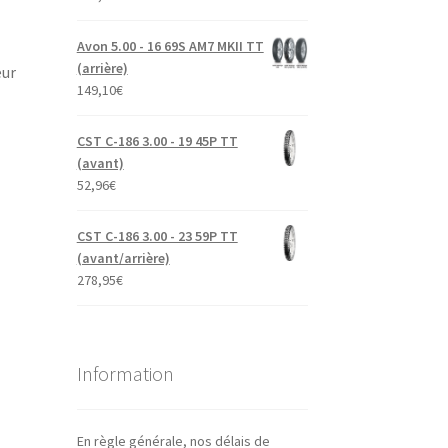
Avon 5.00 - 16 69S AM7 MKII TT
(arrière)
eur
149,10
€
CST C-186 3.00 - 19 45P TT
(avant)
52,96
€
CST C-186 3.00 - 23 59P TT
(avant/arrière)
278,95
€
Information
En règle générale, nos délais de