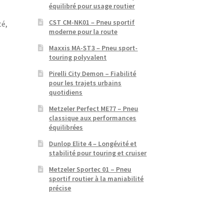
équilibré pour usage routier
CST CM-NK01 – Pneu sportif
té,
moderne pour la route
Maxxis MA-ST3 – Pneu sport-
touring polyvalent
Pirelli City Demon – Fiabilité
pour les trajets urbains
quotidiens
Metzeler Perfect ME77 – Pneu
classique aux performances
équilibrées
Dunlop Elite 4 – Longévité et
stabilité pour touring et cruiser
Metzeler Sportec 01 – Pneu
sportif routier à la maniabilité
précise