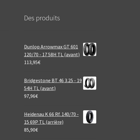
Des produits
Dunlop Arrowmax GT 601
120/70 - 17 58H TL (avant)
113,95
€
Bridgestone BT 46 3.25 - 19
54H TL (avant)
97,96
€
Heidenau K 66 Rf. 140/70 -
15 69P TL (arrière)
85,90
€