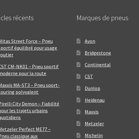
icles récents
Marques de pneus
Mitas Street Force – Pneu
Avon
sportif équilibré pour usage
Bridgestone
routier
Continental
CST CM-NK01 – Pneu sportif
moderne pour la route
CST
Maxxis MA-ST3 – Pneu sport-
Dunlop
touring polyvalent
Heidenau
Pirelli City Demon – Fiabilité
pour les trajets urbains
Maxxis
quotidiens
Metzeler
Metzeler Perfect ME77 –
Michelin
Pneu classique aux