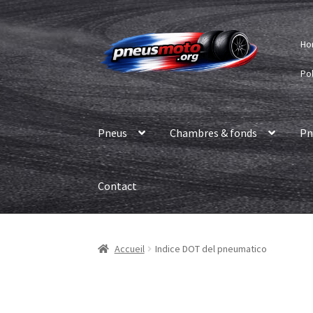
Aller
Aller
Ho
à
au
la
contenu
Pol
navigation
Pneus
Chambres & fonds
Pn
Contact
Accueil
Indice DOT del pneumatico