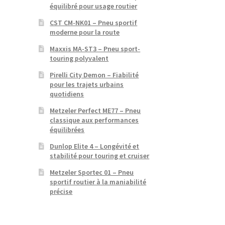
équilibré pour usage routier
CST CM-NK01 – Pneu sportif
moderne pour la route
Maxxis MA-ST3 – Pneu sport-
touring polyvalent
Pirelli City Demon – Fiabilité
pour les trajets urbains
quotidiens
Metzeler Perfect ME77 – Pneu
classique aux performances
équilibrées
Dunlop Elite 4 – Longévité et
stabilité pour touring et cruiser
Metzeler Sportec 01 – Pneu
sportif routier à la maniabilité
précise