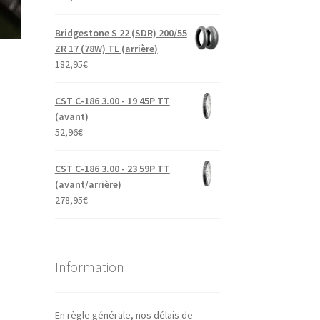
Bridgestone S 22 (SDR) 200/55
ZR 17 (78W) TL (arrière)
182,95
€
CST C-186 3.00 - 19 45P TT
(avant)
52,96
€
CST C-186 3.00 - 23 59P TT
(avant/arrière)
278,95
€
Information
En règle générale, nos délais de