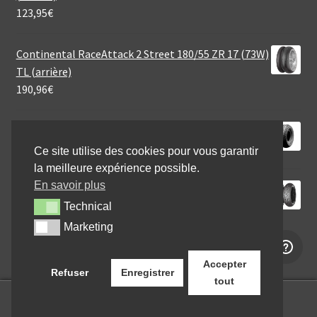
123,95
€
Continental RaceAttack 2 Street 180/55 ZR 17 (73W)
TL (arrière)
190,96
€
Heidenau MSC 1 3.00 - 4 35B TT (avant/arrière)
32,80
€
Ce site utilise des cookies pour vous garantir
la meilleure expérience possible.
En savoir plus
Mitas 190/55 ZR 17 (75W) TOURING FORCE SP TL
(arrière)
Technical
Technical
131,95
€
Marketing
Marketing
Accepter
Refuser
Enregistrer
tout
0
Recherche
Recherche