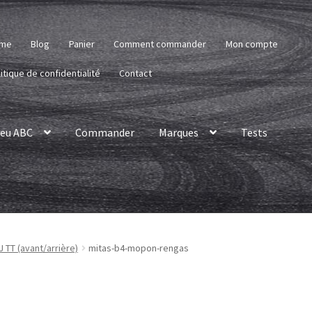
me
Blog
Panier
Comment commander
Mon compte
itique de confidentialité
Contact
eu ABC
Commander
Marques
Tests
J TT (avant/arrière)
mitas-b4-mopon-rengas