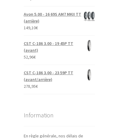
Avon 5.00 - 16 69S AM7 MKII TT
(arrière)
149,10
€
CST C-186 3.00 - 19 45P TT
(avant)
52,96
€
CST C-186 3.00 - 23 59P TT
(avant/arrière)
278,95
€
Information
En règle générale, nos délais de