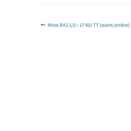
Navigation
Article
Mitas B4 2 1/2 – 17 43J TT (avant/arrière)
précédent :
de
l’article