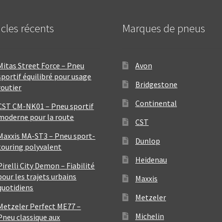
icles récents
Marques de pneus
Mitas Street Force – Pneu
Avon
sportif équilibré pour usage
Bridgestone
routier
Continental
CST CM-NK01 – Pneu sportif
moderne pour la route
CST
Maxxis MA-ST3 – Pneu sport-
Dunlop
touring polyvalent
Heidenau
Pirelli City Demon – Fiabilité
pour les trajets urbains
Maxxis
quotidiens
Metzeler
Metzeler Perfect ME77 –
Michelin
Pneu classique aux