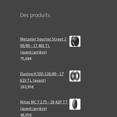
Des produits
Metzeler Sportec Street 2
90/80 - 17 46S TL
(avant/arrière)
75,68
€
Dunlop K 555 120/80 - 17
61V TL (avant)
183,95
€
Mitas MC 7 2.75 - 18 42P TT
(avant/arrière)
48,95
€