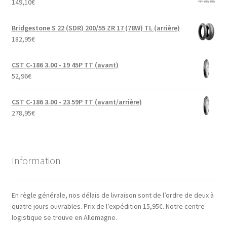
149,10
€
Bridgestone S 22 (SDR) 200/55 ZR 17 (78W) TL (arrière)
182,95
€
CST C-186 3.00 - 19 45P TT (avant)
52,96
€
CST C-186 3.00 - 23 59P TT (avant/arrière)
278,95
€
Information
En règle générale, nos délais de livraison sont de l’ordre de deux à
quatre jours ouvrables. Prix de l’expédition 15,95€. Notre centre
logistique se trouve en Allemagne.