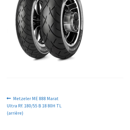
Navigation
Article
Metzeler ME 888 Marat
précédent :
Ultra Rf. 180/55 B 18 80H TL
de
(arrière)
l’article