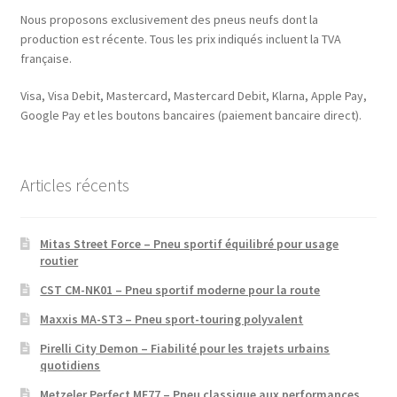
Nous proposons exclusivement des pneus neufs dont la
production est récente. Tous les prix indiqués incluent la TVA
française.
Visa, Visa Debit, Mastercard, Mastercard Debit, Klarna, Apple Pay,
Google Pay et les boutons bancaires (paiement bancaire direct).
Articles récents
Mitas Street Force – Pneu sportif équilibré pour usage
routier
CST CM-NK01 – Pneu sportif moderne pour la route
Maxxis MA-ST3 – Pneu sport-touring polyvalent
Pirelli City Demon – Fiabilité pour les trajets urbains
quotidiens
Metzeler Perfect ME77 – Pneu classique aux performances