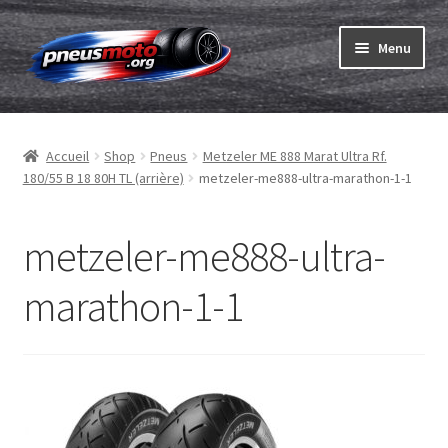
Aller
Aller
Menu
à
au
la
contenu
Ouvrir
navigation
Pneus
le
Accueil
Shop
Pneus
Metzeler ME 888 Marat Ultra Rf.
menu
Ouvrir
Chambres & fonds
180/55 B 18 80H TL (arrière)
metzeler-me888-ultra-marathon-1-1
enfant
le
menu
Ouvrir
Pneu ABC
enfant
le
metzeler-me888-ultra-
menu
Commander
enfant
marathon-1-1
Ouvrir
Marques
le
menu
Tests
enfant
Contact