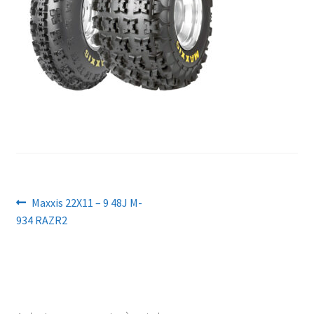
Navigation
Article
Maxxis 22X11 – 9 48J M-
précédent :
934 RAZR2
de
l’article