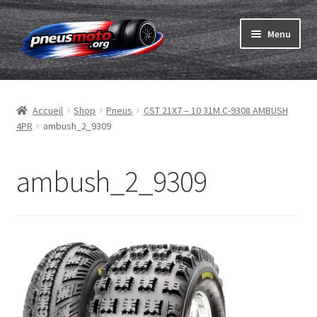
Aller
Aller
Menu
à
au
la
contenu
Ouvrir
navigation
Pneus
le
Accueil
Shop
Pneus
CST 21X7 – 10 31M C-9308 AMBUSH
menu
Ouvrir
Chambres & fonds
4PR
ambush_2_9309
enfant
le
menu
Ouvrir
Pneu ABC
enfant
le
ambush_2_9309
menu
Commander
enfant
Ouvrir
Marques
le
menu
Tests
enfant
Contact