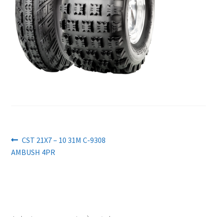
Navigation
Article
CST 21X7 – 10 31M C-9308
précédent :
AMBUSH 4PR
de
l’article