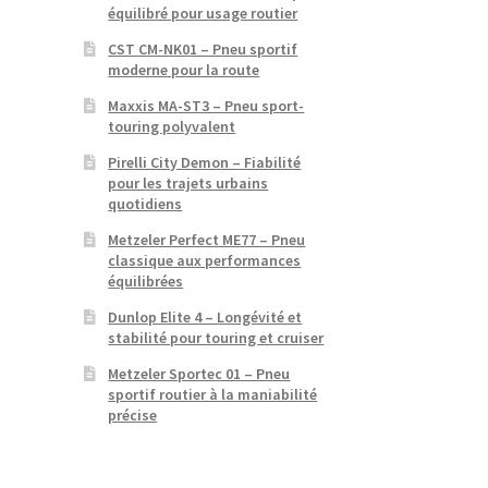
équilibré pour usage routier
CST CM-NK01 – Pneu sportif
moderne pour la route
Maxxis MA-ST3 – Pneu sport-
touring polyvalent
Pirelli City Demon – Fiabilité
pour les trajets urbains
quotidiens
Metzeler Perfect ME77 – Pneu
classique aux performances
équilibrées
Dunlop Elite 4 – Longévité et
stabilité pour touring et cruiser
Metzeler Sportec 01 – Pneu
sportif routier à la maniabilité
précise