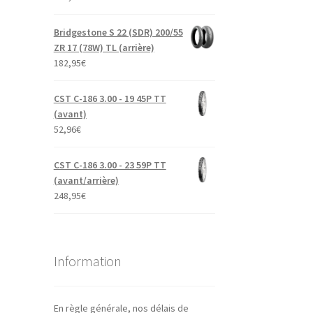
Bridgestone S 22 (SDR) 200/55
ZR 17 (78W) TL (arrière)
182,95
€
CST C-186 3.00 - 19 45P TT
(avant)
52,96
€
CST C-186 3.00 - 23 59P TT
(avant/arrière)
248,95
€
Information
En règle générale, nos délais de