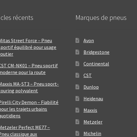
icles récents
Marques de pneus
Mitas Street Force – Pneu
Avon
sportif équilibré pour usage
Bridgestone
routier
Continental
CST CM-NK01 – Pneu sportif
moderne pour la route
CST
Maxxis MA-ST3 – Pneu sport-
Dunlop
touring polyvalent
Heidenau
Pirelli City Demon – Fiabilité
pour les trajets urbains
Maxxis
quotidiens
Metzeler
Metzeler Perfect ME77 –
Michelin
Pneu classique aux