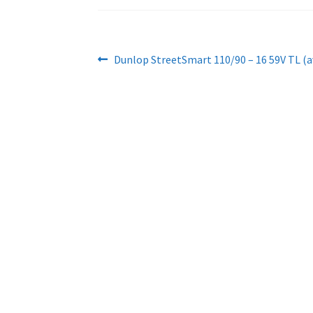
Navigation
Article
Dunlop StreetSmart 110/90 – 16 59V TL (a
précédent :
de
l’article