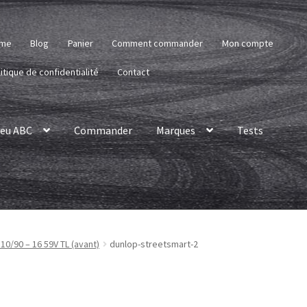
me
Blog
Panier
Comment commander
Mon compte
itique de confidentialité
Contact
eu ABC
Commander
Marques
Tests
0/90 – 16 59V TL (avant)
dunlop-streetsmart-2