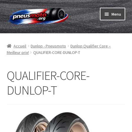
Aller
Aller
Menu
à
au
la
contenu
Ouvrir
navigation
Pneus
le
Accueil
Dunlop - Pneusmoto
Dunlop Qualifier Core –
menu
Ouvrir
Chambres & fonds
Meilleur prix!
QUALIFIER-CORE-DUNLOP-T
enfant
le
menu
Ouvrir
Pneu ABC
enfant
le
QUALIFIER-CORE-
menu
Commander
enfant
DUNLOP-T
Ouvrir
Marques
le
menu
Tests
enfant
Contact