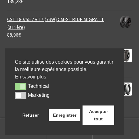
139,28
€
CST 180/55 ZR 17 (73W) CM-S1 RIDE MIGRA TL
(arrière)
88,96
€
Continental SportAttack 4 200/55 ZR 17 (78W) TL
(arrière)
Ce site utilise des cookies pour vous garantir
198,95
€
la meilleure expérience possible.
En savoir plus
Michelin Power RS+ 190/50 ZR 17 (73W) TL (arrière)
Technical
Technical
127,04
€
Marketing
Marketing
Accepter
Refuser
Enregistrer
tout
0
Recherche
Recherche