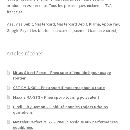
production est récente. Tous les prix indiqués incluent la TVA
française.
Visa, Visa Debit, Mastercard, Mastercard Debit, Klarna, Apple Pay,
Google Pay et les boutons bancaires (paiement bancaire direct).
Articles récents
Mitas Street Force – Pneu sportif équilibré pour usage
routier
CST CM-NK01 – Pneu sportif moderne pour la route
Maxxis MA-ST3 – Pneu sport-touring polyvalent
Pirelli City Demon – Fiabilité pour les trajets urbains
quotidiens
Metzeler Perfect ME77 – Pneu classique aux performances
équilibrées