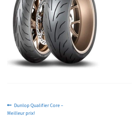
Navigation
Article
Dunlop Qualifier Core –
précédent :
Meilleur prix!
de
l’article