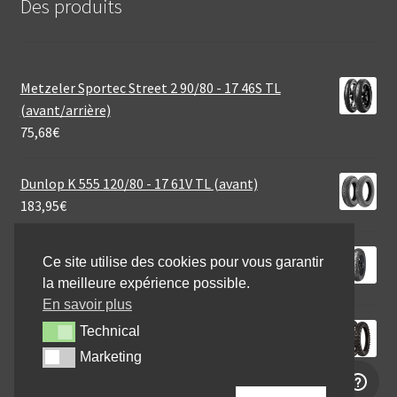
Des produits
Metzeler Sportec Street 2 90/80 - 17 46S TL
(avant/arrière)
75,68
€
Dunlop K 555 120/80 - 17 61V TL (avant)
183,95
€
Mitas MC 7 2.75 - 18 42P TT (avant/arrière)
Ce site utilise des cookies pour vous garantir
48,95
€
la meilleure expérience possible.
En savoir plus
Michelin Tracker 110/100 - 18 64R TT (arrière)
Technical
Technical
74,95
€
Marketing
Marketing