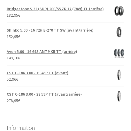
Bridgestone S 22 (SDR) 200/55 ZR 17 (78W) TL (arrière)
182,95
€
Shinko 5.00 - 16 72H E-270 TT SW (avant/arrière)
152,95
€
Avon 5.00 - 16 69S AM7 MKII TT (arrière)
149,10
€
CST C-186 3.00 - 19 45P TT (avant)
52,96
€
CST C-186 3.00 - 23 59P TT (avant/arrière)
278,95
€
Information