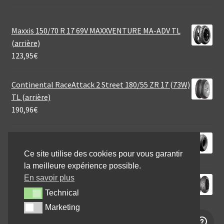
Maxxis 150/70 R 17 69V MAXXVENTURE MA-ADV TL
(arrière)
123,95
€
Continental RaceAttack 2 Street 180/55 ZR 17 (73W)
TL (arrière)
190,96
€
Heidenau MSC 1 3.00 - 4 35B TT (avant/arrière)
32,80
€
Ce site utilise des cookies pour vous garantir
la meilleure expérience possible.
En savoir plus
Mitas 190/55 ZR 17 (75W) TOURING FORCE SP TL
(arrière)
Technical
Technical
131,95
€
Marketing
Marketing