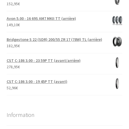
152,95
€
Avon 5.00 - 16 69S AM7 MKII TT (arrière)
149,10
€
Bridgestone S 22 (SDR) 200/55 ZR 17 (78W) TL (arrière)
182,95
€
CST C-186 3.00 - 23 59P TT (avant/arrière)
278,95
€
CST C-186 3.00 - 19 45P TT (avant)
52,96
€
Information