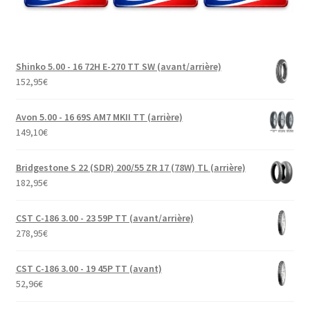
Shinko 5.00 - 16 72H E-270 TT SW (avant/arrière)
152,95
€
Avon 5.00 - 16 69S AM7 MKII TT (arrière)
149,10
€
Bridgestone S 22 (SDR) 200/55 ZR 17 (78W) TL (arrière)
182,95
€
CST C-186 3.00 - 23 59P TT (avant/arrière)
278,95
€
CST C-186 3.00 - 19 45P TT (avant)
52,96
€