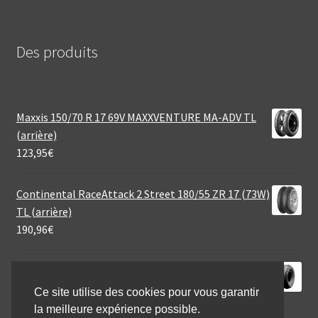
Des produits
Maxxis 150/70 R 17 69V MAXXVENTURE MA-ADV TL
(arrière)
123,95
€
Continental RaceAttack 2 Street 180/55 ZR 17 (73W)
TL (arrière)
190,96
€
Heidenau MSC 1 3.00 - 4 35B TT (avant/arrière)
32,80
€
Ce site utilise des cookies pour vous garantir
la meilleure expérience possible.