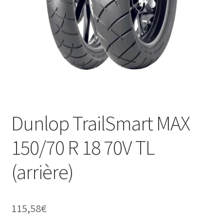
Dunlop TrailSmart MAX
150/70 R 18 70V TL
(arrière)
115,58
€