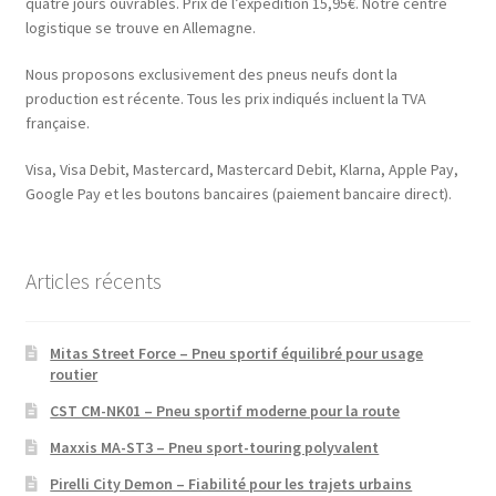
quatre jours ouvrables. Prix de l’expédition 15,95€. Notre centre
logistique se trouve en Allemagne.
Nous proposons exclusivement des pneus neufs dont la
production est récente. Tous les prix indiqués incluent la TVA
française.
Visa, Visa Debit, Mastercard, Mastercard Debit, Klarna, Apple Pay,
Google Pay et les boutons bancaires (paiement bancaire direct).
Articles récents
Mitas Street Force – Pneu sportif équilibré pour usage
routier
CST CM-NK01 – Pneu sportif moderne pour la route
Maxxis MA-ST3 – Pneu sport-touring polyvalent
Pirelli City Demon – Fiabilité pour les trajets urbains