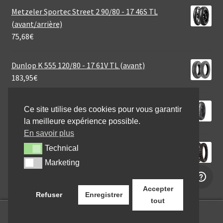
Metzeler Sportec Street 2 90/80 - 17 46S TL
(avant/arrière)
75,68
€
Dunlop K 555 120/80 - 17 61V TL (avant)
183,95
€
Mitas MC 7 2.75 - 18 42P TT (avant/arrière)
Ce site utilise des cookies pour vous garantir
48,95
€
la meilleure expérience possible.
En savoir plus
Michelin Tracker 110/100 - 18 64R TT (arrière)
Technical
Technical
74,95
€
Marketing
Marketing
Accepter
Refuser
Enregistrer
tout
0