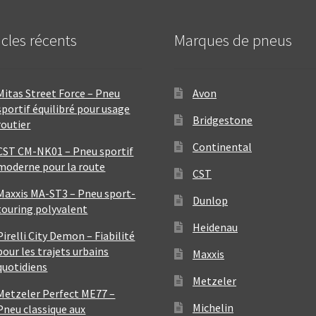
icles récents
Marques de pneus
Mitas Street Force – Pneu
Avon
sportif équilibré pour usage
Bridgestone
routier
Continental
CST CM-NK01 – Pneu sportif
moderne pour la route
CST
Maxxis MA-ST3 – Pneu sport-
Dunlop
touring polyvalent
Heidenau
Pirelli City Demon – Fiabilité
pour les trajets urbains
Maxxis
quotidiens
Metzeler
Metzeler Perfect ME77 –
Michelin
Pneu classique aux