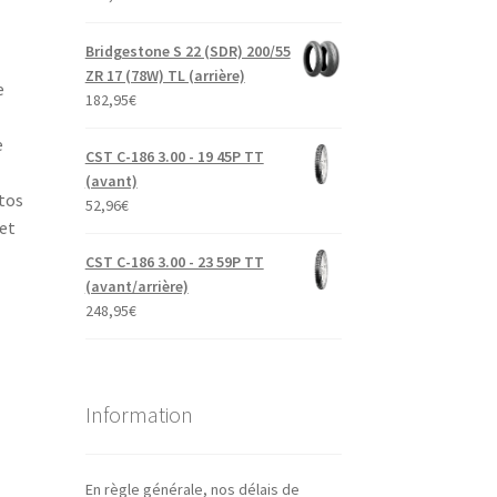
Bridgestone S 22 (SDR) 200/55
ZR 17 (78W) TL (arrière)
e
182,95
€
e
CST C-186 3.00 - 19 45P TT
(avant)
tos
52,96
€
et
CST C-186 3.00 - 23 59P TT
(avant/arrière)
248,95
€
Information
En règle générale, nos délais de