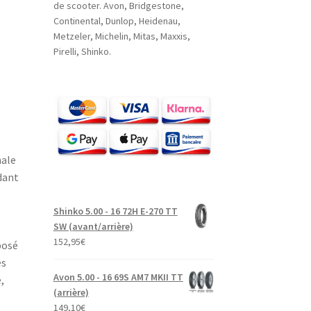
de scooter. Avon, Bridgestone,
Continental, Dunlop, Heidenau,
Metzeler, Michelin, Mitas, Maxxis,
Pirelli, Shinko.
male
dant
Shinko 5.00 - 16 72H E-270 TT
SW (avant/arrière)
152,95
€
posé
es
Avon 5.00 - 16 69S AM7 MKII TT
,
(arrière)
149,10
€