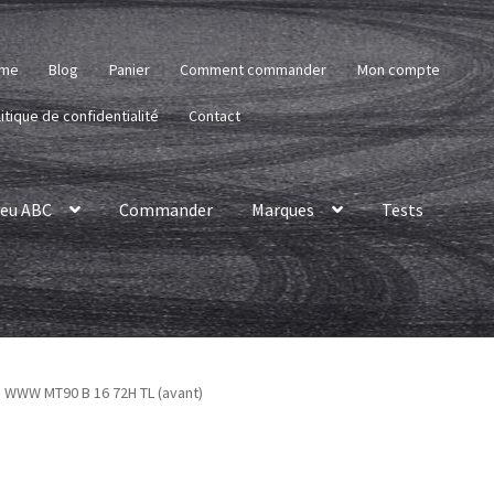
me
Blog
Panier
Comment commander
Mon compte
itique de confidentialité
Contact
eu ABC
Commander
Marques
Tests
e WWW MT90 B 16 72H TL (avant)