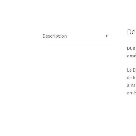
De
Description
Dunl
amé
Le D
de l
ains
amér