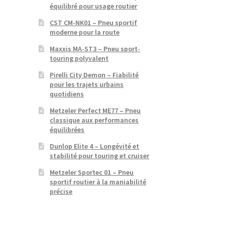
équilibré pour usage routier
CST CM-NK01 – Pneu sportif
moderne pour la route
Maxxis MA-ST3 – Pneu sport-
touring polyvalent
Pirelli City Demon – Fiabilité
pour les trajets urbains
quotidiens
Metzeler Perfect ME77 – Pneu
classique aux performances
équilibrées
Dunlop Elite 4 – Longévité et
stabilité pour touring et cruiser
Metzeler Sportec 01 – Pneu
sportif routier à la maniabilité
précise