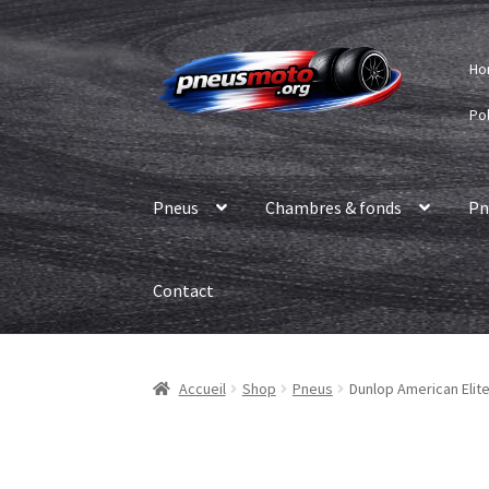
Aller
Aller
Ho
à
au
la
contenu
Pol
navigation
Pneus
Chambres & fonds
Pn
Contact
Accueil
Shop
Pneus
Dunlop American Elit