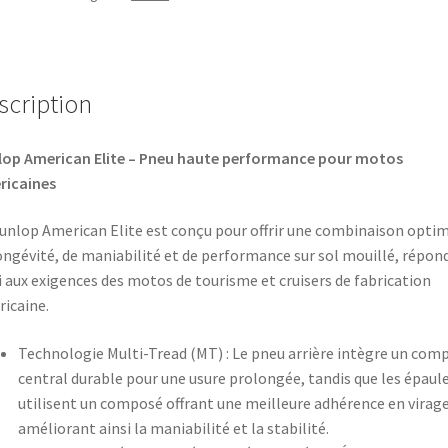
scription
op American Elite – Pneu haute performance pour motos
ricaines
unlop American Elite est conçu pour offrir une combinaison opti
ongévité, de maniabilité et de performance sur sol mouillé, répon
i aux exigences des motos de tourisme et cruisers de fabrication
icaine.​
Technologie Multi-Tread (MT) : Le pneu arrière intègre un com
central durable pour une usure prolongée, tandis que les épaul
utilisent un composé offrant une meilleure adhérence en virage
améliorant ainsi la maniabilité et la stabilité.