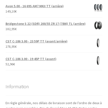
Avon 5.00 - 16 69S AM7 MKII TT (arrière)
149,10
€
Bridgestone S 22 (SDR) 200/55 ZR 17 (78W) TL (arrière)
182,95
€
CST C-186 3.00 - 23 59P TT (avant/arrière)
278,95
€
CST C-186 3.00 - 19 45P TT (avant)
52,96
€
Information
En règle générale, nos délais de livraison sont de l’ordre de deux à