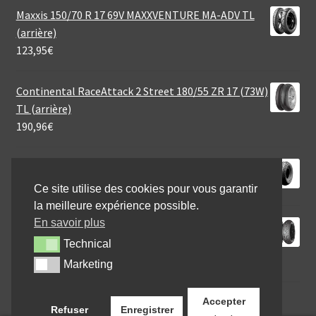
Maxxis 150/70 R 17 69V MAXXVENTURE MA-ADV TL
(arrière)
123,95
€
Continental RaceAttack 2 Street 180/55 ZR 17 (73W)
TL (arrière)
190,96
€
Heidenau MSC 1 3.00 - 4 35B TT (avant/arrière)
32,80
€
Ce site utilise des cookies pour vous garantir
la meilleure expérience possible.
En savoir plus
Mitas 190/55 ZR 17 (75W) TOURING FORCE SP TL
(arrière)
Technical
Technical
131,95
€
Marketing
Marketing
Accepter
Refuser
Enregistrer