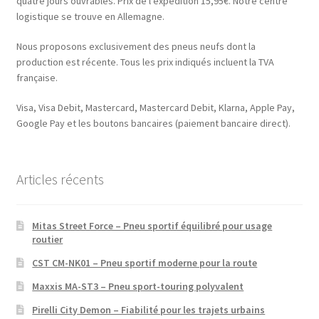
quatre jours ouvrables. Prix de l’expédition 15,95€. Notre centre
logistique se trouve en Allemagne.
Nous proposons exclusivement des pneus neufs dont la
production est récente. Tous les prix indiqués incluent la TVA
française.
Visa, Visa Debit, Mastercard, Mastercard Debit, Klarna, Apple Pay,
Google Pay et les boutons bancaires (paiement bancaire direct).
Articles récents
Mitas Street Force – Pneu sportif équilibré pour usage
routier
CST CM-NK01 – Pneu sportif moderne pour la route
Maxxis MA-ST3 – Pneu sport-touring polyvalent
Pirelli City Demon – Fiabilité pour les trajets urbains