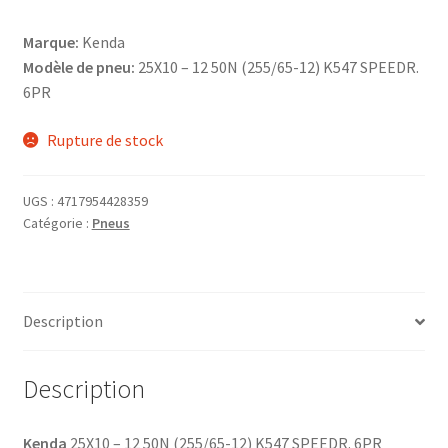
Marque:
Kenda
Modèle de pneu:
25X10 – 12 50N (255/65-12) K547 SPEEDR.
6PR
Rupture de stock
UGS :
4717954428359
Catégorie :
Pneus
Description
Description
Kenda
25X10 – 12 50N (255/65-12) K547 SPEEDR. 6PR