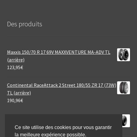
Des produits
Maxxis 150/70 R 17 69V MAXXVENTURE MA-ADV TL
(arrière)
123,95
€
Continental RaceAttack 2 Street 180/55 ZR 17 (73W)
TL (arrière)
190,96
€
Heidenau MSC 1 3.00 - 4 35B TT (avant/arrière)
32,80
€
Ce site utilise des cookies pour vous garantir
la meilleure expérience possible.