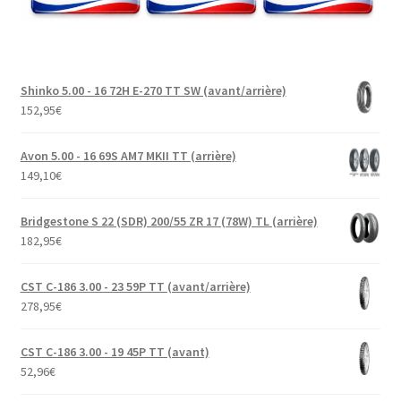
Shinko 5.00 - 16 72H E-270 TT SW (avant/arrière)
152,95
€
Avon 5.00 - 16 69S AM7 MKII TT (arrière)
149,10
€
Bridgestone S 22 (SDR) 200/55 ZR 17 (78W) TL (arrière)
182,95
€
CST C-186 3.00 - 23 59P TT (avant/arrière)
278,95
€
CST C-186 3.00 - 19 45P TT (avant)
52,96
€