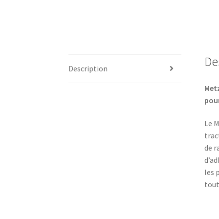
De
Description
Metz
pour
Le M
trac
de r
d’ad
les 
tout