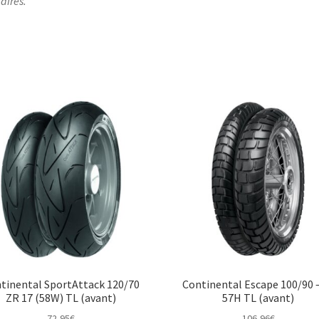
laires.
tinental SportAttack 120/70
Continental Escape 100/90 
ZR 17 (58W) TL (avant)
57H TL (avant)
72,95
€
106,96
€