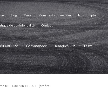
me
Blog
Panier
Comment commander
Mon compte
itique de confidentialité
Contact
eu ABC
Commander
Marques
Tests
me MST 150/70 R 18 70S TL (arrière)