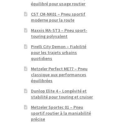
équilibré pour usage routier
CST CM-NK01 – Pneu sportif
moderne pour la route
Maxxis MA-ST3 – Pneu sport-
touring polyvalent
Pirelli City Demon – Fiabilité
pour les trajets urbains
quotidiens
Metzeler Perfect ME77 – Pneu
classique aux performances
équilibrées
Dunlop Elite 4 – Longévité et
stabilité pour touring et cruiser
Metzeler Sportec 01 – Pneu
sportif routier à la maniabilité
précise