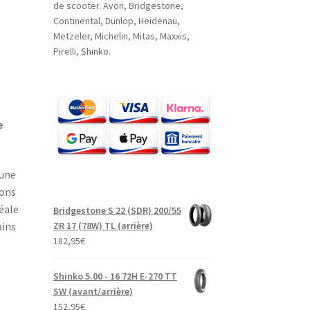
de scooter. Avon, Bridgestone,
Continental, Dunlop, Heidenau,
Metzeler, Michelin, Mitas, Maxxis,
Pirelli, Shinko.
e
 une
ions
éale
Bridgestone S 22 (SDR) 200/55
ZR 17 (78W) TL (arrière)
ains
182,95
€
Shinko 5.00 - 16 72H E-270 TT
SW (avant/arrière)
152,95
€