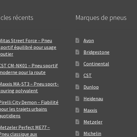
icles récents
Marques de pneus
Mitas Street Force – Pneu
Avon
sportif équilibré pour usage
Bridgestone
routier
Continental
CST CM-NK01 – Pneu sportif
moderne pour la route
CST
Maxxis MA-ST3 – Pneu sport-
Dunlop
touring polyvalent
Heidenau
Pirelli City Demon – Fiabilité
pour les trajets urbains
Maxxis
quotidiens
Metzeler
Metzeler Perfect ME77 –
Michelin
Pneu classique aux