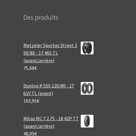
Des produits
Metzeler Sportec Street 2
90/80 - 17 46S TL
(avant/arrière)
75,68
€
Dunlop K 555 120/80 - 17
61V TL (avant)
183,95
€
Mitas MC 7 2.75 - 18 42P TT
(avant/arrière)
48,95
€