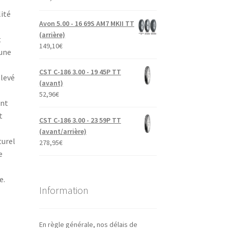
lité
Avon 5.00 - 16 69S AM7 MKII TT
(arrière)
t
149,10
€
 une
CST C-186 3.00 - 19 45P TT
élevé
(avant)
52,96
€
ent
t
CST C-186 3.00 - 23 59P TT
(avant/arrière)
turel
278,95
€
e
e.
Information
En règle générale, nos délais de