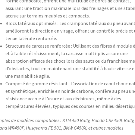
forme composite, offrent une multitude de bords de contact,
assurant une traction maximale lors des freinages et une stabi
accrue sur terrains meubles et compacts.
Blocs latéraux optimisés : Les crampons latéraux du pneu avan
améliorent la direction en virage, offrant un contrôle précis et
tenue latérale renforcée.
Structure de carcasse renforcée : Utilisant des fibres à module 
et à faible rétrécissement, la carcasse multi-plis assure une
absorption efficace des chocs lors des sauts ou du franchissem
d’obstacles, tout en maintenant une stabilité à haute vitesse e
une maniabilité agile.
Composé de gomme résistant : L’association de caoutchouc na
et synthétique, enrichie en noir de carbone, confère au pneu un
résistance accrue à l’usure et aux déchirures, même à des
températures élevées, typiques des courses en milieu désertiqu
ples de modèles compatibles : KTM 450 Rally, Honda CRF450L Rally,
ha WR450F, Husqvarna FE 501, BMW G450X, et autres modèles