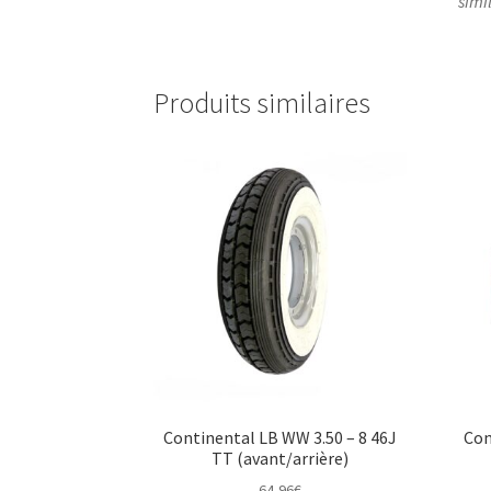
simi
Produits similaires
Continental LB WW 3.50 – 8 46J
Con
TT (avant/arrière)
64,96
€