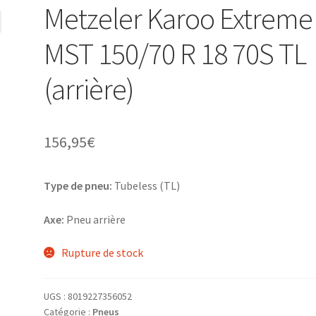
Metzeler Karoo Extreme
MST 150/70 R 18 70S TL
(arrière)
156,95
€
Type de pneu:
Tubeless (TL)
Axe:
Pneu arrière
Rupture de stock
UGS :
8019227356052
Catégorie :
Pneus