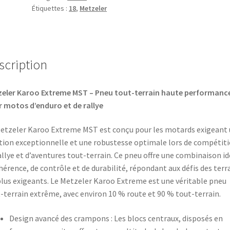
Étiquettes :
18
,
Metzeler
scription
eler Karoo Extreme MST – Pneu tout-terrain haute performanc
 motos d’enduro et de rallye
etzeler Karoo Extreme MST est conçu pour les motards exigeant
tion exceptionnelle et une robustesse optimale lors de compétit
allye et d’aventures tout-terrain. Ce pneu offre une combinaison id
hérence, de contrôle et de durabilité, répondant aux défis des terr
plus exigeants.​ Le Metzeler Karoo Extreme est une véritable pneu
-terrain extrême, avec environ 10 % route et 90 % tout-terrain.
Design avancé des crampons : Les blocs centraux, disposés en