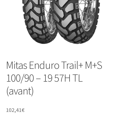
Mitas Enduro Trail+ M+S
100/90 – 19 57H TL
(avant)
102,41
€