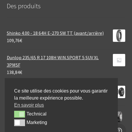
Des produits
Shinko 4.00 - 18 64H E-270 SW TT (avant/arrière)
109,76
€
Dunlop 235/65 R 17 108H WIN.SPORT 5 SUV XL
3PMSF
138,84
€
Dunlop D 423 130/70 R 18 63V TL (avant)
Ce site utilise des cookies pour vous garantir
177,41
€
la meilleure expérience possible.
En savoir plus
CST 22X11 - 10 47N C-828 6PR
Technical
Technical
69,60
€
Marketing
Marketing