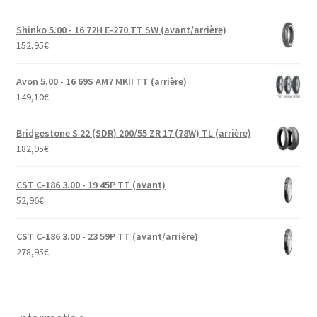
Shinko 5.00 - 16 72H E-270 TT SW (avant/arrière)
152,95
€
Avon 5.00 - 16 69S AM7 MKII TT (arrière)
149,10
€
Bridgestone S 22 (SDR) 200/55 ZR 17 (78W) TL (arrière)
182,95
€
CST C-186 3.00 - 19 45P TT (avant)
52,96
€
CST C-186 3.00 - 23 59P TT (avant/arrière)
278,95
€