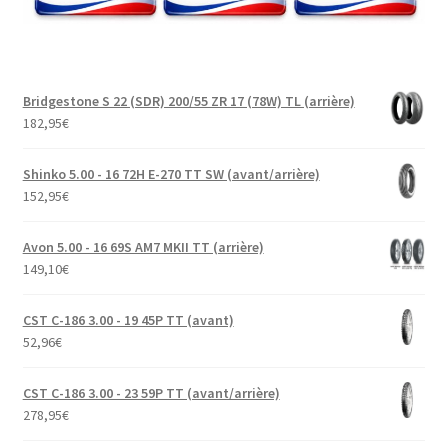
Bridgestone S 22 (SDR) 200/55 ZR 17 (78W) TL (arrière)
182,95
€
Shinko 5.00 - 16 72H E-270 TT SW (avant/arrière)
152,95
€
Avon 5.00 - 16 69S AM7 MKII TT (arrière)
149,10
€
CST C-186 3.00 - 19 45P TT (avant)
52,96
€
CST C-186 3.00 - 23 59P TT (avant/arrière)
278,95
€