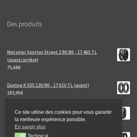
Des produits
Metzeler Sportec Street 2 90/80 - 17 46S TL
(avant/arrière)
75,68
€
Dunlop K 555 120/80 - 17 61V TL (avant)
183,95
€
Mitas MC 7 2.75 - 18 42P TT (avant/arrière)
Ce site utilise des cookies pour vous garantir
48,95
€
la meilleure expérience possible.
En savoir plus
Michelin Tracker 110/100 - 18 64R TT (arrière)
Technical
Technical