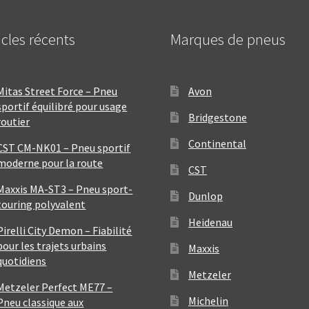
icles récents
Marques de pneus
Mitas Street Force – Pneu
Avon
sportif équilibré pour usage
Bridgestone
routier
Continental
CST CM-NK01 – Pneu sportif
moderne pour la route
CST
Maxxis MA-ST3 – Pneu sport-
Dunlop
touring polyvalent
Heidenau
Pirelli City Demon – Fiabilité
pour les trajets urbains
Maxxis
quotidiens
Metzeler
Metzeler Perfect ME77 –
Michelin
Pneu classique aux