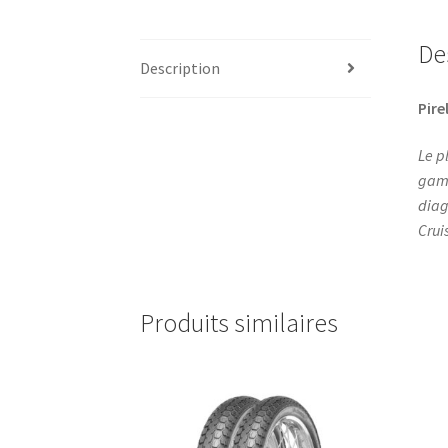
De
Description
Pirel
Le p
gamm
diag
Cruis
Produits similaires