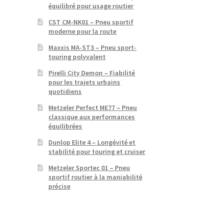
équilibré pour usage routier
CST CM-NK01 – Pneu sportif
moderne pour la route
Maxxis MA-ST3 – Pneu sport-
touring polyvalent
Pirelli City Demon – Fiabilité
pour les trajets urbains
quotidiens
Metzeler Perfect ME77 – Pneu
classique aux performances
équilibrées
Dunlop Elite 4 – Longévité et
stabilité pour touring et cruiser
Metzeler Sportec 01 – Pneu
sportif routier à la maniabilité
précise