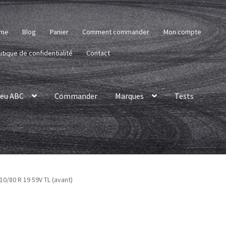
me
Blog
Panier
Comment commander
Mon compte
itique de confidentialité
Contact
eu ABC
Commander
Marques
Tests
110/80 R 19 59V TL (avant)