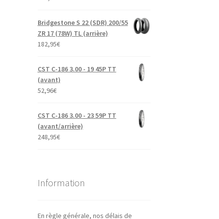
Bridgestone S 22 (SDR) 200/55
ZR 17 (78W) TL (arrière)
182,95
€
CST C-186 3.00 - 19 45P TT
(avant)
52,96
€
CST C-186 3.00 - 23 59P TT
(avant/arrière)
248,95
€
Information
En règle générale, nos délais de