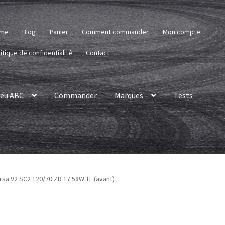
me
Blog
Panier
Comment commander
Mon compte
itique de confidentialité
Contact
eu ABC
Commander
Marques
Tests
orsa V2 SC2 120/70 ZR 17 58W TL (avant)