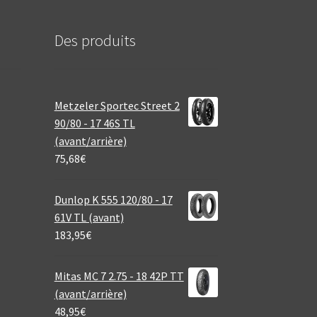
Des produits
Metzeler Sportec Street 2
90/80 - 17 46S TL
(avant/arrière)
75,68
€
Dunlop K 555 120/80 - 17
61V TL (avant)
183,95
€
Mitas MC 7 2.75 - 18 42P TT
(avant/arrière)
48,95
€