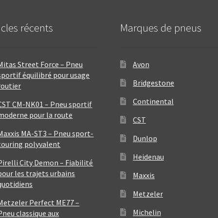
icles récents
Marques de pneus
Mitas Street Force – Pneu
Avon
sportif équilibré pour usage
Bridgestone
routier
Continental
CST CM-NK01 – Pneu sportif
moderne pour la route
CST
Maxxis MA-ST3 – Pneu sport-
Dunlop
touring polyvalent
Heidenau
Pirelli City Demon – Fiabilité
pour les trajets urbains
Maxxis
quotidiens
Metzeler
Metzeler Perfect ME77 –
Michelin
Pneu classique aux