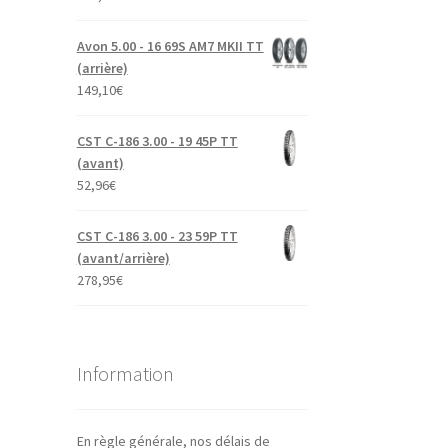
Avon 5.00 - 16 69S AM7 MKII TT
(arrière)
149,10
€
CST C-186 3.00 - 19 45P TT
(avant)
52,96
€
CST C-186 3.00 - 23 59P TT
(avant/arrière)
278,95
€
Information
En règle générale, nos délais de