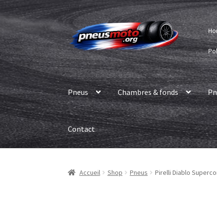
Aller
Aller
Ho
à
au
la
contenu
Pol
navigation
Pneus
Chambres & fonds
Pn
Contact
Accueil
Shop
Pneus
Pirelli Diablo Superc