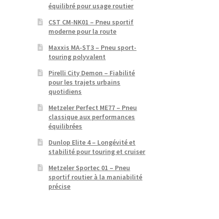
équilibré pour usage routier
CST CM-NK01 – Pneu sportif
moderne pour la route
Maxxis MA-ST3 – Pneu sport-
touring polyvalent
Pirelli City Demon – Fiabilité
pour les trajets urbains
quotidiens
Metzeler Perfect ME77 – Pneu
classique aux performances
équilibrées
Dunlop Elite 4 – Longévité et
stabilité pour touring et cruiser
Metzeler Sportec 01 – Pneu
sportif routier à la maniabilité
précise