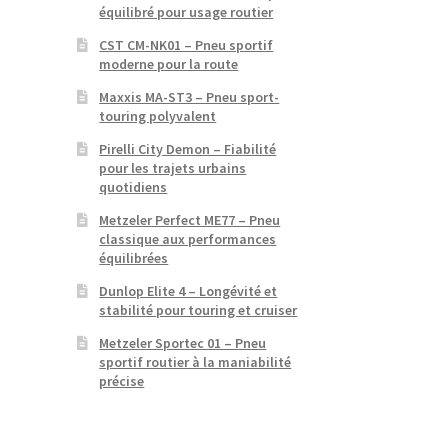
équilibré pour usage routier
CST CM-NK01 – Pneu sportif
moderne pour la route
Maxxis MA-ST3 – Pneu sport-
touring polyvalent
Pirelli City Demon – Fiabilité
pour les trajets urbains
quotidiens
Metzeler Perfect ME77 – Pneu
classique aux performances
équilibrées
Dunlop Elite 4 – Longévité et
stabilité pour touring et cruiser
Metzeler Sportec 01 – Pneu
sportif routier à la maniabilité
précise