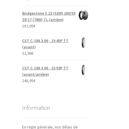
Bridgestone S 22 (SDR) 200/55
ZR 17 (78W) TL (arrière)
182,95
€
CST C-186 3.00 - 19 45P TT
(avant)
52,96
€
CST C-186 3.00 - 23 59P TT
(avant/arrière)
248,95
€
Information
En règle générale, nos délais de