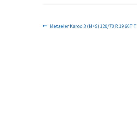
Navigation
Article
Metzeler Karoo 3 (M+S) 120/70 R 19 60T T
précédent :
de
l’article