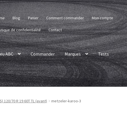
me
Blog
Panier
Comment commander
Mon compte
itique de confidentialité
Contact
eu ABC
Commander
Marques
Tests
) 120/70 R 19 60T TL (avant)
metzeler-karoo-3