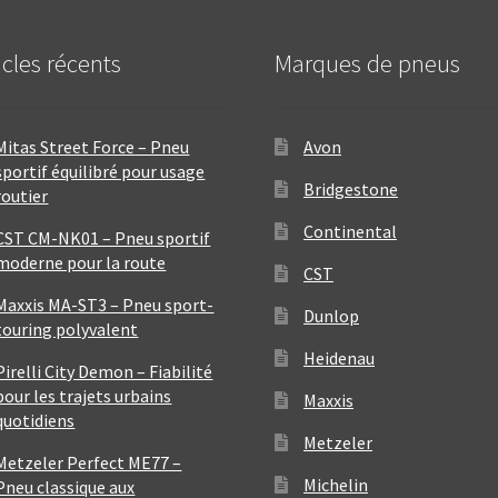
icles récents
Marques de pneus
Mitas Street Force – Pneu
Avon
sportif équilibré pour usage
Bridgestone
routier
Continental
CST CM-NK01 – Pneu sportif
moderne pour la route
CST
Maxxis MA-ST3 – Pneu sport-
Dunlop
touring polyvalent
Heidenau
Pirelli City Demon – Fiabilité
pour les trajets urbains
Maxxis
quotidiens
Metzeler
Metzeler Perfect ME77 –
Michelin
Pneu classique aux