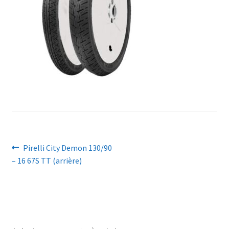
Navigation
Article
Pirelli City Demon 130/90
précédent :
– 16 67S TT (arrière)
de
l’article