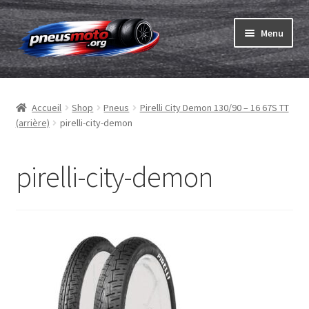
Aller
Aller
Menu
à
au
la
contenu
Ouvrir
navigation
Pneus
le
Accueil
Shop
Pneus
Pirelli City Demon 130/90 – 16 67S TT
menu
Ouvrir
Chambres & fonds
(arrière)
pirelli-city-demon
enfant
le
menu
Ouvrir
Pneu ABC
enfant
le
pirelli-city-demon
menu
Commander
enfant
Ouvrir
Marques
le
menu
Tests
enfant
Contact