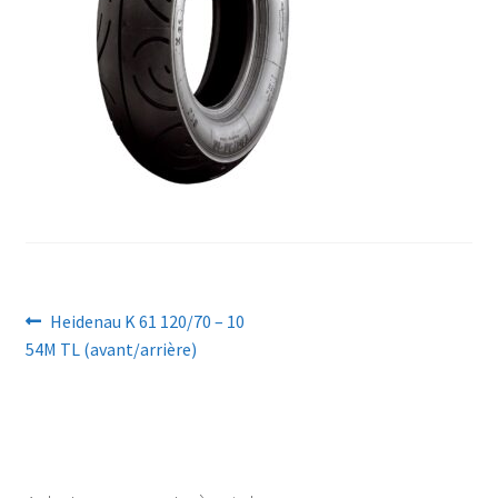
Navigation
Article
Heidenau K 61 120/70 – 10
précédent :
54M TL (avant/arrière)
de
l’article