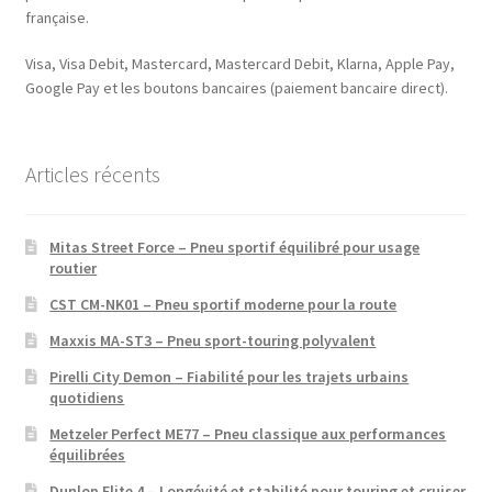
française.
Visa, Visa Debit, Mastercard, Mastercard Debit, Klarna, Apple Pay,
Google Pay et les boutons bancaires (paiement bancaire direct).
Articles récents
Mitas Street Force – Pneu sportif équilibré pour usage
routier
CST CM-NK01 – Pneu sportif moderne pour la route
Maxxis MA-ST3 – Pneu sport-touring polyvalent
Pirelli City Demon – Fiabilité pour les trajets urbains
quotidiens
Metzeler Perfect ME77 – Pneu classique aux performances
équilibrées
Dunlop Elite 4 – Longévité et stabilité pour touring et cruiser