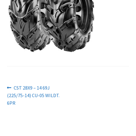
Navigation
Article
CST 28X9 – 14 69J
précédent :
(225/75-14) CU-05 WILDT.
de
6PR
l’article