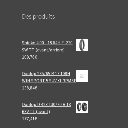
Des produits
Shinko 4.00 - 18 64H E-270
SW TT (avant/arrière)
109,76
€
Dunlop 235/65 R 17 108H
WIN.SPORT 5 SUV XL 3PMSF
138,84
€
Dunlop D 423 130/70 R 18
63V TL (avant)
177,41
€