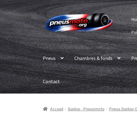
Aller
Aller
Ho
à
au
la
contenu
Pol
navigation
Pneus
Chambres & fonds
Pn
Contact
Accueil
Dunlop - Pneusmoto
Pneus Dunlop 