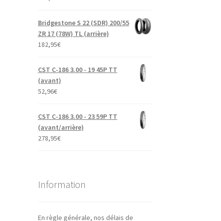
Bridgestone S 22 (SDR) 200/55
ZR 17 (78W) TL (arrière)
182,95
€
CST C-186 3.00 - 19 45P TT
(avant)
52,96
€
CST C-186 3.00 - 23 59P TT
(avant/arrière)
278,95
€
Information
En règle générale, nos délais de