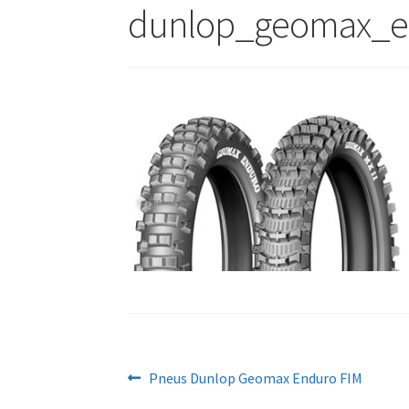
dunlop_geomax_e
Navigation
Article
Pneus Dunlop Geomax Enduro FIM
précédent :