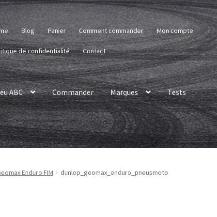
me
Blog
Panier
Comment commander
Mon compte
itique de confidentialité
Contact
eu ABC
Commander
Marques
Tests
Geomax Enduro FIM
dunlop_geomax_enduro_pneusmoto