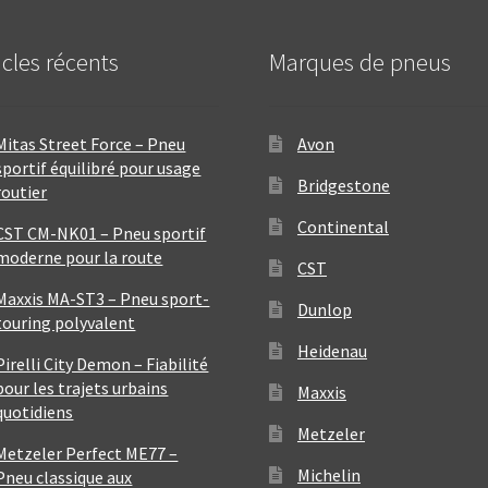
icles récents
Marques de pneus
Mitas Street Force – Pneu
Avon
sportif équilibré pour usage
Bridgestone
routier
Continental
CST CM-NK01 – Pneu sportif
moderne pour la route
CST
Maxxis MA-ST3 – Pneu sport-
Dunlop
touring polyvalent
Heidenau
Pirelli City Demon – Fiabilité
pour les trajets urbains
Maxxis
quotidiens
Metzeler
Metzeler Perfect ME77 –
Michelin
Pneu classique aux