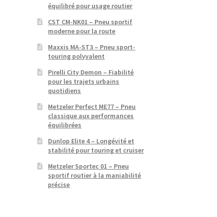
équilibré pour usage routier
CST CM-NK01 – Pneu sportif
moderne pour la route
Maxxis MA-ST3 – Pneu sport-
touring polyvalent
Pirelli City Demon – Fiabilité
pour les trajets urbains
quotidiens
Metzeler Perfect ME77 – Pneu
classique aux performances
équilibrées
Dunlop Elite 4 – Longévité et
stabilité pour touring et cruiser
Metzeler Sportec 01 – Pneu
sportif routier à la maniabilité
précise