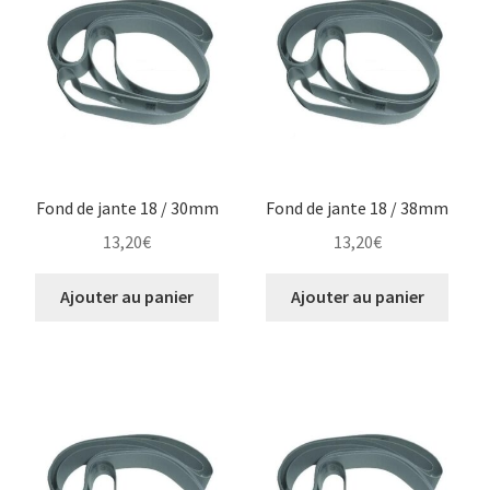
Ouvrir
Pneu ABC
le
menu
Commander
enfant
Ouvrir
Marques
le
menu
Tests
enfant
Fond de jante 18 / 30mm
Fond de jante 18 / 38mm
13,20
€
13,20
€
Contact
Ajouter au panier
Ajouter au panier