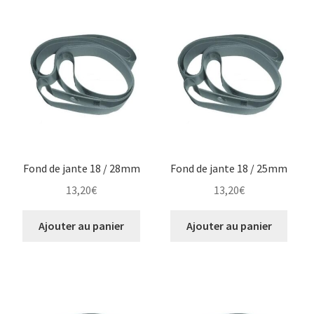
Chambres & fonds 13″
Chambres & fonds 14″
Chambres & fonds 15″
Chambres & fonds 16″
Fond de jante 18 / 28mm
Fond de jante 18 / 25mm
Chambres & fonds 17″
13,20
€
13,20
€
Chambres & fonds 18″
Ajouter au panier
Ajouter au panier
Chambres & fonds 19″
Chambres & fonds 21″