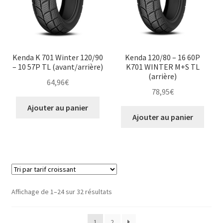
Kenda K 701 Winter 120/90
Kenda 120/80 – 16 60P
– 10 57P TL (avant/arrière)
K701 WINTER M+S TL
(arrière)
64,96
€
78,95
€
Ajouter au panier
Ajouter au panier
Trié
Affichage de 1–24 sur 32 résultats
par
prix
1
2