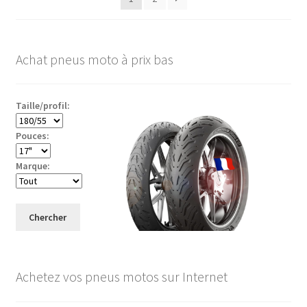
croissant
Achat pneus moto à prix bas
Taille/profil:
Pouces:
Marque:
Chercher
Achetez vos pneus motos sur Internet