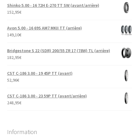
Shinko 5.00 - 16 72H E-270 TT SW (avant/arrière)
152,95
€
Avon 5.00 - 16 69S AM7 MKII TT (arrière)
149,10
€
Bridgestone S 22 (SDR) 200/55 ZR 17 (78W) TL (arrière)
182,95
€
CST C-186 3.00 - 19 45P TT (avant)
52,96
€
CST C-186 3.00 - 23 59P TT (avant/arrière)
248,95
€
Information