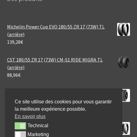
Michelin Power Cup EVO 180/55 ZR 17 (73W) TL
(arrière)
139,28
€
CST 180/55 ZR 17 (73W) CM-S1 RIDE MIGRA TL
(arrière)
88,96
€
Continental SportAttack 4 200/55 ZR 17 (78W) TL
(arrière)
Ce site utilise des cookies pour vous garantir
198,95
€
la meilleure expérience possible.
En savoir plus
Michelin Power RS+ 190/50 ZR 17 (73W) TL (arrière)
Technical
Technical
127,04
€
Marketing
Marketing