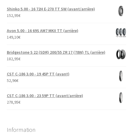
Shinko 5.00 - 16 72H E-270 TT SW (avant/arrière)
152,95
€
Avon 5.00 - 16 69S AM7 MKII TT (arrière)
149,10
€
Bridgestone S 22 (SDR) 200/55 ZR 17 (78W) TL (arrière)
182,95
€
CST C-186 3.00 - 19 45P TT (avant)
52,96
€
CST C-186 3.00 - 23 59P TT (avant/arrière)
278,95
€
Information