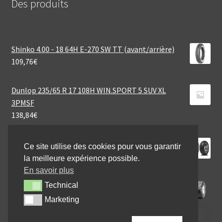
Des produits
Shinko 4.00 - 18 64H E-270 SW TT (avant/arrière)
109,76
€
Dunlop 235/65 R 17 108H WIN.SPORT 5 SUV XL
3PMSF
138,84
€
Dunlop D 423 130/70 R 18 63V TL (avant)
Ce site utilise des cookies pour vous garantir
177,41
€
la meilleure expérience possible.
En savoir plus
CST 22X11 - 10 47N C-828 6PR
Technical
Technical
69,60
€
Marketing
Marketing