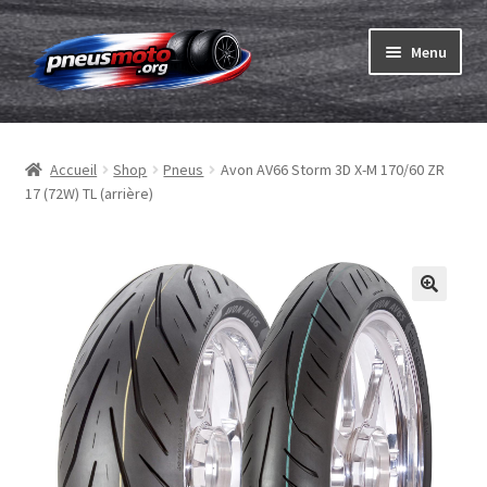
Aller
Aller
Menu
à
au
la
contenu
Ouvrir
navigation
Pneus
le
Accueil
Shop
Pneus
Avon AV66 Storm 3D X-M 170/60 ZR
menu
Ouvrir
Chambres & fonds
17 (72W) TL (arrière)
enfant
le
menu
Ouvrir
Pneu ABC
enfant
le
menu
Commander
enfant
Ouvrir
Marques
le
menu
Tests
enfant
Contact