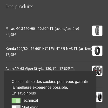
Des produits
Mitas MC 34 90/90 - 10 50P TL (avant/arrière)
44,95
€
Kenda 120/80 - 16 60P K701 WINTER M+S TL (arrière)
78,95
€
Avon AM 63 Viper Stryke 130/70 - 12 62P TL
(avant/arrière)
49,09
€
Ce site utilise des cookies pour vous garantir
la meilleure expérience possible.
En savoir plus
Heidenau K 65 OMR 120/90 - 18 71H TL
(avant/arrière)
Technical
Technical
136,96
€
Marketing
Marketing