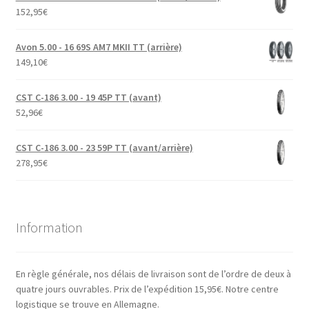
152,95
€
Avon 5.00 - 16 69S AM7 MKII TT (arrière)
149,10
€
CST C-186 3.00 - 19 45P TT (avant)
52,96
€
CST C-186 3.00 - 23 59P TT (avant/arrière)
278,95
€
Information
En règle générale, nos délais de livraison sont de l’ordre de deux à
quatre jours ouvrables. Prix de l’expédition 15,95€. Notre centre
logistique se trouve en Allemagne.