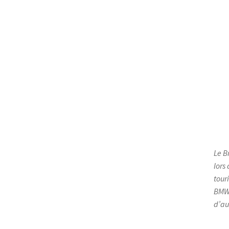
Le B
lors
tour
BMW 
d’au