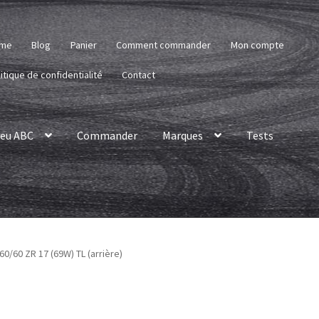
me
Blog
Panier
Comment commander
Mon compte
itique de confidentialité
Contact
eu ABC
Commander
Marques
Tests
0/60 ZR 17 (69W) TL (arrière)