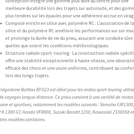
conception intègre une gomme plus dure au centre pour une
meilleure durabilité lors des trajets sur autoroute, et des go
plus tendres sur les épaules pour une adhérence accrue en virag
Composé enrichi en silice avec polymère RC : L’association de la
silice et du polymère RC améliore les performances sur sol mou
et prolonge la durée de vie du pneu, assurant une conduite sûre
quelles que soient les conditions météorologiques.
Structure radiale sport-touring : La construction radiale spécif
offre une stabilité exceptionnelle à haute vitesse, une absorpt
efficace des chocs et une usure uniforme, contribuant au confor
lors des longs trajets.
ridgestone Battlax BT-023 est idéal pour les motos sport-touring utilis
 de voyages longue distance. Ce pneu convient à une variété de motos
isme et sportives, notamment les modèles suivants : Yamaha FJR1300
K 1300 GT, Honda VFR800, Suzuki Bandit 1250, Kawasaki Z1000SX e
tres modèles similaires.​