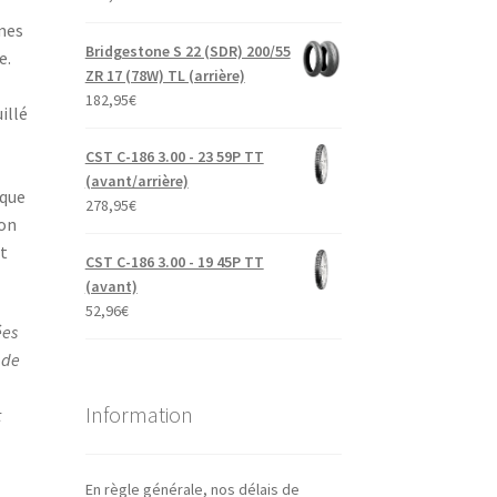
mmes
Bridgestone S 22 (SDR) 200/55
e.
ZR 17 (78W) TL (arrière)
182,95
€
illé
CST C-186 3.00 - 23 59P TT
(avant/arrière)
ique
278,95
€
ion
t
CST C-186 3.00 - 19 45P TT
(avant)
52,96
€
ées
 de
,
Information
t
En règle générale, nos délais de