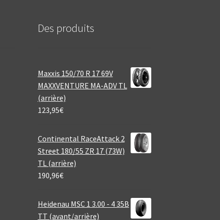
Des produits
Maxxis 150/70 R 17 69V
MAXXVENTURE MA-ADV TL
(arrière)
123,95
€
Continental RaceAttack 2
Street 180/55 ZR 17 (73W)
TL (arrière)
190,96
€
Heidenau MSC 1 3.00 - 4 35B
TT (avant/arrière)