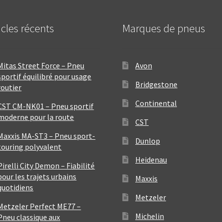
icles récents
Marques de pneus
Mitas Street Force – Pneu
Avon
sportif équilibré pour usage
Bridgestone
routier
Continental
CST CM-NK01 – Pneu sportif
moderne pour la route
CST
Maxxis MA-ST3 – Pneu sport-
Dunlop
touring polyvalent
Heidenau
Pirelli City Demon – Fiabilité
pour les trajets urbains
Maxxis
quotidiens
Metzeler
Metzeler Perfect ME77 –
Michelin
Pneu classique aux