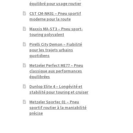
équilibré pour usage routier
CST CM-NK01 – Pneu sportif
moderne pour la route
Maxxis MA-ST3 – Pneu sport-
touring polyvalent
Pirelli City Demon – Fiabilité
pour les trajets urbains
quotidiens
Metzeler Perfect ME77 – Pneu
classique aux performances
équilibrées
Dunlop Elite 4 – Longévité et
stabilité pour touring et cruiser
Metzeler Sportec 01 – Pneu
sportif routier à la maniabilité
précise