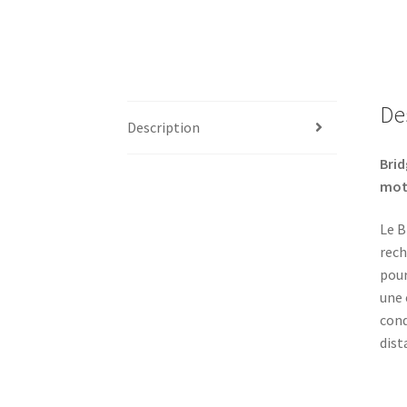
De
Description
Brid
moto
Le B
rech
pour
une 
cond
dist