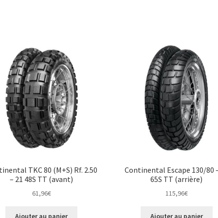
inental TKC 80 (M+S) Rf. 2.50
Continental Escape 130/80 
– 21 48S TT (avant)
65S TT (arrière)
61,96
€
115,96
€
Ajouter au panier
Ajouter au panier