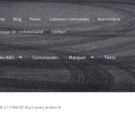
me
Blog
Panier
Comment commander
Mon compte
itique de confidentialité
Contact
eu ABC
Commander
Marques
Tests
R 17 (73W) BT RS11 pneu arrière N