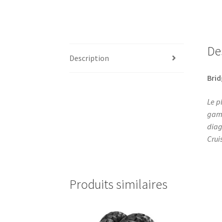
De
Description
Bri
Le p
gamm
diag
Cruis
Produits similaires