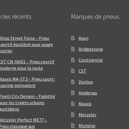
icles récents
Marques de pneus
Mitas Street Force – Pneu
Avon
sportif équilibré pour usage
Bridgestone
routier
Continental
CST CM-NK01 – Pneu sportif
moderne pour la route
CST
Maxxis MA-ST3 – Pneu sport-
Dunlop
touring polyvalent
Heidenau
Pirelli City Demon – Fiabilité
pour les trajets urbains
Maxxis
quotidiens
Metzeler
Metzeler Perfect ME77 –
Michelin
Pneu classique aux