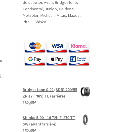
de scooter. Avon, Bridgestone,
Continental, Dunlop, Heidenau,
Metzeler, Michelin, Mitas, Maxxis,
Pirelli, Shinko.
ge
,
Bridgestone S 22 (SDR) 200/55
ZR 17 (78W) TL (arrière)
182,95
€
Shinko 5.00 - 16 72H E-270 TT
SW (avant/arrière)
152,95
€