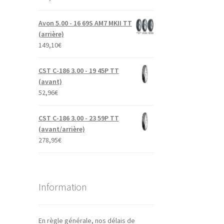
Avon 5.00 - 16 69S AM7 MKII TT
(arrière)
149,10
€
CST C-186 3.00 - 19 45P TT
(avant)
52,96
€
CST C-186 3.00 - 23 59P TT
(avant/arrière)
278,95
€
Information
En règle générale, nos délais de