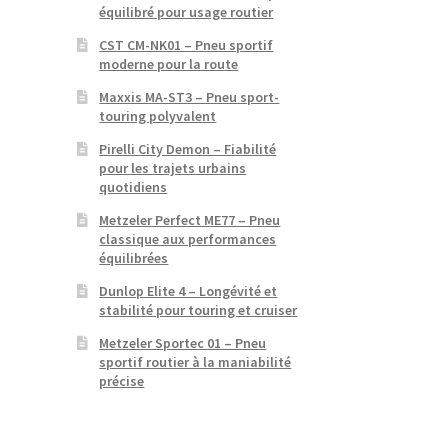
équilibré pour usage routier
CST CM-NK01 – Pneu sportif
moderne pour la route
Maxxis MA-ST3 – Pneu sport-
touring polyvalent
Pirelli City Demon – Fiabilité
pour les trajets urbains
quotidiens
Metzeler Perfect ME77 – Pneu
classique aux performances
équilibrées
Dunlop Elite 4 – Longévité et
stabilité pour touring et cruiser
Metzeler Sportec 01 – Pneu
sportif routier à la maniabilité
précise