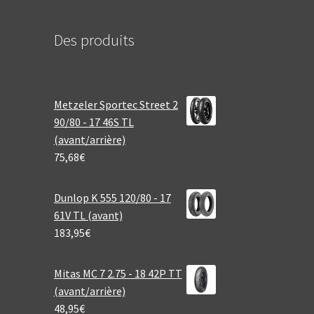
Des produits
Metzeler Sportec Street 2
90/80 - 17 46S TL
(avant/arrière)
75,68
€
Dunlop K 555 120/80 - 17
61V TL (avant)
183,95
€
Mitas MC 7 2.75 - 18 42P TT
(avant/arrière)
48,95
€