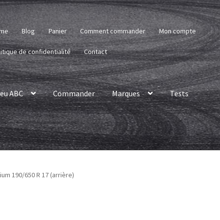
me
Blog
Panier
Comment commander
Mon compte
itique de confidentialité
Contact
eu ABC
Commander
Marques
Tests
um 190/650 R 17 (arrière)