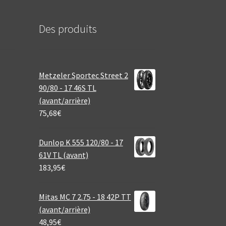
Des produits
Metzeler Sportec Street 2
90/80 - 17 46S TL
(avant/arrière)
75,68
€
Dunlop K 555 120/80 - 17
61V TL (avant)
183,95
€
Mitas MC 7 2.75 - 18 42P TT
(avant/arrière)
48,95
€