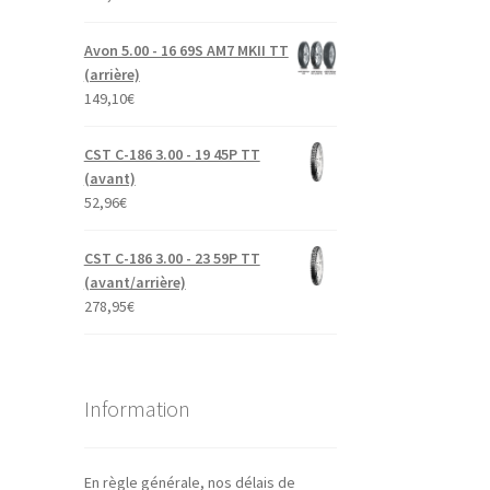
Avon 5.00 - 16 69S AM7 MKII TT
(arrière)
149,10
€
CST C-186 3.00 - 19 45P TT
(avant)
52,96
€
CST C-186 3.00 - 23 59P TT
(avant/arrière)
278,95
€
Information
En règle générale, nos délais de