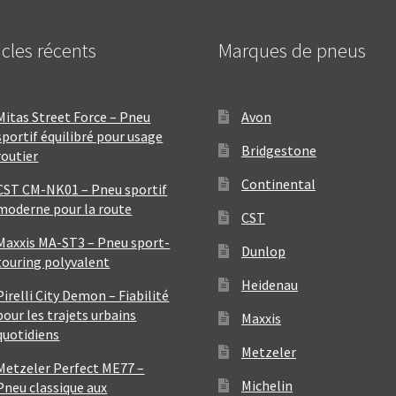
icles récents
Marques de pneus
Mitas Street Force – Pneu
Avon
sportif équilibré pour usage
Bridgestone
routier
Continental
CST CM-NK01 – Pneu sportif
moderne pour la route
CST
Maxxis MA-ST3 – Pneu sport-
Dunlop
touring polyvalent
Heidenau
Pirelli City Demon – Fiabilité
pour les trajets urbains
Maxxis
quotidiens
Metzeler
Metzeler Perfect ME77 –
Michelin
Pneu classique aux