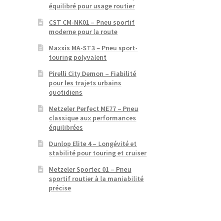
équilibré pour usage routier
CST CM-NK01 – Pneu sportif
moderne pour la route
Maxxis MA-ST3 – Pneu sport-
touring polyvalent
Pirelli City Demon – Fiabilité
pour les trajets urbains
quotidiens
Metzeler Perfect ME77 – Pneu
classique aux performances
équilibrées
Dunlop Elite 4 – Longévité et
stabilité pour touring et cruiser
Metzeler Sportec 01 – Pneu
sportif routier à la maniabilité
précise