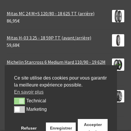
Mitas MC 24 M+S 120/80 - 18 62S TT (arrière)
86,95
€
Mitas H-03 3.25 - 18 59P TT (avant/arrière)
59,68
€
Michelin Starcross 6 Medium Hard 110/90 - 19 62M
TT (arrière)
92,95
€
Ce site utilise des cookies pour vous garantir
la meilleure expérience possible.
En savoir plus
Continental TKC 80 (M+S) 150/70 B 18 70Q TL
(arrière)
Technical
Technical
174,95
€
Marketing
Marketing
Accepter
Refuser
Enregistrer