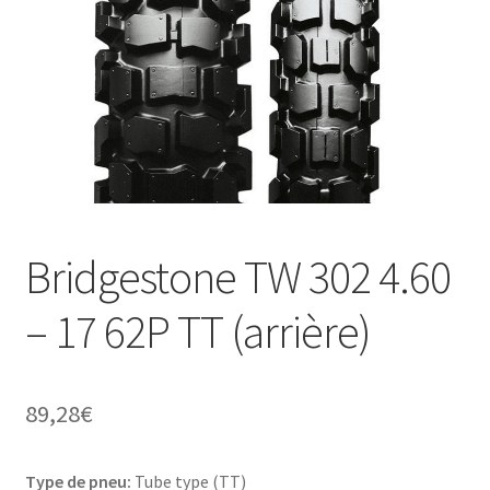
Bridgestone TW 302 4.60
– 17 62P TT (arrière)
89,28
€
Type de pneu:
Tube type (TT)