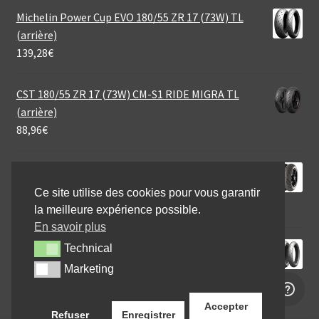
Michelin Power Cup EVO 180/55 ZR 17 (73W) TL
(arrière)
139,28
€
CST 180/55 ZR 17 (73W) CM-S1 RIDE MIGRA TL
(arrière)
88,96
€
Continental SportAttack 4 200/55 ZR 17 (78W) TL
(arrière)
Ce site utilise des cookies pour vous garantir
198,95
€
la meilleure expérience possible.
En savoir plus
Michelin Power RS+ 190/50 ZR 17 (73W) TL (arrière)
Technical
Technical
127,04
€
Marketing
Marketing
Accepter
Refuser
Enregistrer