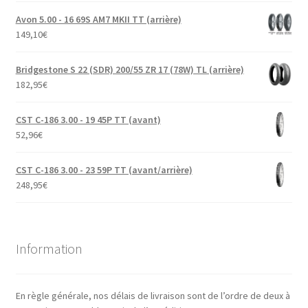
Avon 5.00 - 16 69S AM7 MKII TT (arrière)
149,10
€
Bridgestone S 22 (SDR) 200/55 ZR 17 (78W) TL (arrière)
182,95
€
CST C-186 3.00 - 19 45P TT (avant)
52,96
€
CST C-186 3.00 - 23 59P TT (avant/arrière)
248,95
€
Information
En règle générale, nos délais de livraison sont de l’ordre de deux à