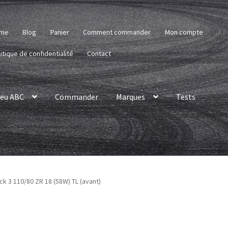
me
Blog
Panier
Comment commander
Mon compte
itique de confidentialité
Contact
eu ABC
Commander
Marques
Tests
k 3 110/80 ZR 18 (58W) TL (avant)