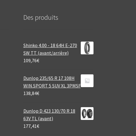
Des produits
Shinko 4.00 - 18 64H E-270
SW TT (avant/arrière)
109,76
€
Dunlop 235/65 R 17 108H
WIN.SPORT 5 SUV XL 3PMSF
138,84
€
Dunlop D 423 130/70 R 18
63V TL (avant)
177,41
€