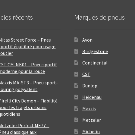
icles récents
Marques de pneus
Mitas Street Force – Pneu
Avon
sportif équilibré pour usage
Bridgestone
routier
Continental
CST CM-NK01 – Pneu sportif
moderne pour la route
CST
Maxxis MA-ST3 – Pneu sport-
Dunlop
touring polyvalent
Heidenau
Pirelli City Demon – Fiabilité
pour les trajets urbains
Maxxis
quotidiens
Metzeler
Metzeler Perfect ME77 –
Michelin
Pneu classique aux