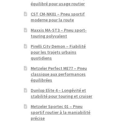
équilibré pour usage routier
CST CM-NK01 – Pneu sportif
moderne pour la route
Maxxis MA-ST3 – Pneu sport-
touring polyvalent
Pirelli City Demon – Fiabilité
pour les trajets urbains
quotidiens
Metzeler Perfect ME77 – Pneu
classique aux performances
équilibrées
Dunlop Elite 4 – Longévité et
stabilité pour touring et cruiser
Metzeler Sportec 01 – Pneu
sportif routier à la maniabilité
précise