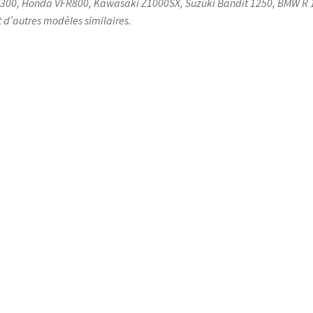
300, Honda VFR800, Kawasaki Z1000SX, Suzuki Bandit 1250, BMW R 
t d’autres modèles similaires.