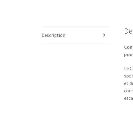
De
Description
Cont
pou
Le C
spor
et d
cond
esca