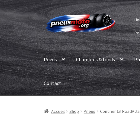
Aller
Aller
Ho
à
au
la
contenu
Pol
navigation
Pneus
Chambres & fonds
Pn
Contact
Accueil
Shop
Pneus
Continental RoadAttac