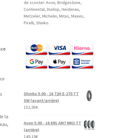
de scooter. Avon, Bridgestone,
Continental, Dunlop, Heidenau,
Metzeler, Michelin, Mitas, Maxxis,
Pirelli, Shinko.
nce
nce
Shinko 5.00 - 16 72H E-270 TT
s
SW (avant/arrière)
152,95
€
e la
Avon 5.00 - 16 69S AM7 MKII TT
eau,
(arrière)
149,10
€