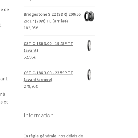
ge de
Bridgestone S 22 (SDR) 200/55
ZR 17 (78W) TL (arrière)
t
182,95
€
e
CST C-186 3.00 - 19 45P TT
(avant)
52,96
€
CST C-186 3.00 - 23 59P TT
nant
(avant/arrière)
278,95
€
r à
ns et
Information
En règle générale, nos délais de