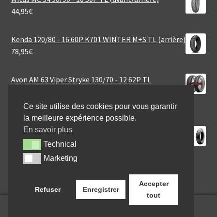
44,95
€
Kenda 120/80 - 16 60P K701 WINTER M+S TL (arrière)
78,95
€
Avon AM 63 Viper Stryke 130/70 - 12 62P TL
(avant/arrière)
49,09
€
Ce site utilise des cookies pour vous garantir
la meilleure expérience possible.
En savoir plus
Heidenau K 65 OMR 120/90 - 18 71H TL
(avant/arrière)
Technical
Technical
136,96
€
Marketing
Marketing
Accepter
Refuser
Enregistrer
tout
0