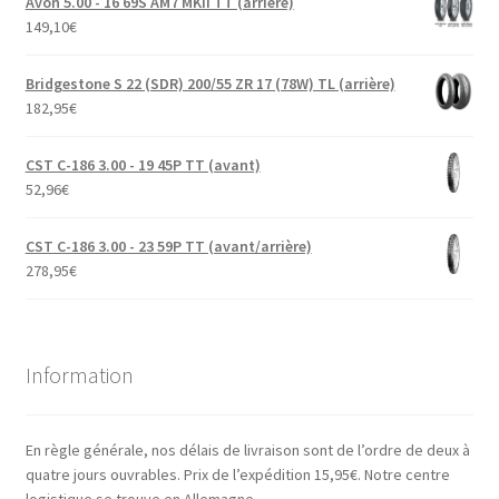
Avon 5.00 - 16 69S AM7 MKII TT (arrière)
149,10
€
Bridgestone S 22 (SDR) 200/55 ZR 17 (78W) TL (arrière)
182,95
€
CST C-186 3.00 - 19 45P TT (avant)
52,96
€
CST C-186 3.00 - 23 59P TT (avant/arrière)
278,95
€
Information
En règle générale, nos délais de livraison sont de l’ordre de deux à
quatre jours ouvrables. Prix de l’expédition 15,95€. Notre centre