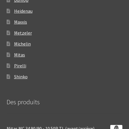
Heidenau
Maxxis
Metzeler
Michelin
Mitas
Pirelli
Shinko
Des produits
Mitas MC 34 90/90 - 10 50P TL (avant/arrière)