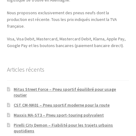
logistique se trouve en Allemagne.
Nous proposons exclusivement des pneus neufs dont la
production est récente. Tous les prix indiqués incluent la TVA
française.
Visa, Visa Debit, Mastercard, Mastercard Debit, Klarna, Apple Pay,
Google Pay et les boutons bancaires (paiement bancaire direct).
Articles récents
Mitas Street Force – Pneu sportif équilibré pour usage
routier
CST CM-NK01 – Pneu sportif moderne pour la route
Maxxis MA-ST3 – Pneu sport-touring polyvalent
Pirelli City Demon – Fiabilité pour les trajets urbains
quotidiens