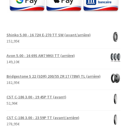
Shinko 5.00 - 16 72H E-270 TT SW (avant/arrière)
152,95
€
Avon 5.00 - 16 69S AM7 MKII TT (arrière)
149,10
€
Bridgestone S 22 (SDR) 200/55 ZR 17 (78W) TL (arrière)
182,95
€
CST C-186 3.00 - 19 45P TT (avant)
52,96
€
CST C-186 3.00 - 23 59P TT (avant/arrière)
278,95
€