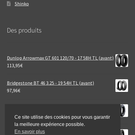
Shinko
Des produits
Dunlop Arrowmax GT 601 120/70 - 17 58H TL (avant)
113,95
€
Bridgestone BT 46 3.25 - 19 54H TL (avant)
97,96
€
Heidenau K 66 Rf. 140/70 - 15 69P TL (arrière)
85,90
€
Ce site utilise des cookies pour vous garantir
la meilleure expérience possible.
En savoir plus
Mitas EF-07 Super Light Green 140/80 - 18 70R TT