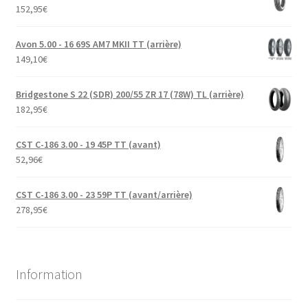
152,95
€
Avon 5.00 - 16 69S AM7 MKII TT (arrière)
149,10
€
Bridgestone S 22 (SDR) 200/55 ZR 17 (78W) TL (arrière)
182,95
€
CST C-186 3.00 - 19 45P TT (avant)
52,96
€
CST C-186 3.00 - 23 59P TT (avant/arrière)
278,95
€
Information