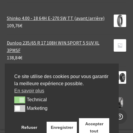
Shinko 4.00 - 18 64H E-270 SW TT (avant/arrière)
109,76
€
Dunlop 235/65 R 17 108H WIN.SPORT 5 SUV XL
3PMSF
138,84
€
Dunlop D 423 130/70 R 18 63V TL (avant)
Ce site utilise des cookies pour vous garantir
177,41
€
la meilleure expérience possible.
En savoir plus
CST 22X11 - 10 47N C-828 6PR
Technical
Technical
69,60
€
Marketing
Marketing
Accepter
Refuser
Enregistrer
tout