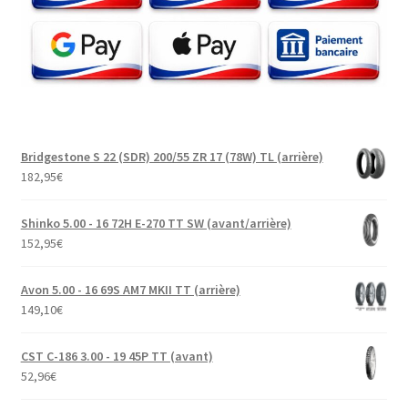
Bridgestone S 22 (SDR) 200/55 ZR 17 (78W) TL (arrière)
182,95
€
Shinko 5.00 - 16 72H E-270 TT SW (avant/arrière)
152,95
€
Avon 5.00 - 16 69S AM7 MKII TT (arrière)
149,10
€
CST C-186 3.00 - 19 45P TT (avant)
52,96
€