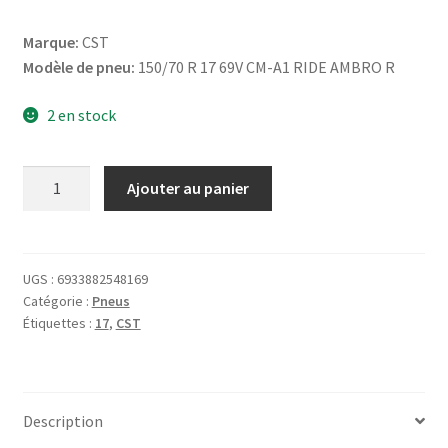
Marque:
CST
Modèle de pneu:
150/70 R 17 69V CM-A1 RIDE AMBRO R
2 en stock
quantité
Ajouter au panier
de
CST
150/70
R
UGS :
6933882548169
Catégorie :
Pneus
17
Étiquettes :
17
,
CST
69V
CM-
A1
RIDE
Description
AMBRO