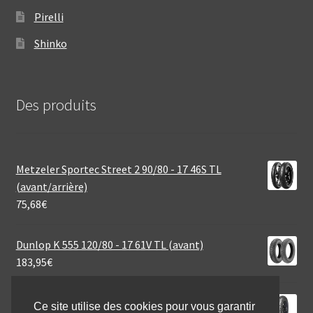
Pirelli
Shinko
Des produits
Metzeler Sportec Street 2 90/80 - 17 46S TL
(avant/arrière)
75,68
€
Dunlop K 555 120/80 - 17 61V TL (avant)
183,95
€
Mitas MC 7 2.75 - 18 42P TT (avant/arrière)
Ce site utilise des cookies pour vous garantir