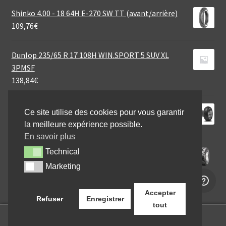
Shinko 4.00 - 18 64H E-270 SW TT (avant/arrière)
109,76
€
Dunlop 235/65 R 17 108H WIN.SPORT 5 SUV XL
3PMSF
138,84
€
Dunlop D 423 130/70 R 18 63V TL (avant)
Ce site utilise des cookies pour vous garantir
177,41
€
la meilleure expérience possible.
En savoir plus
CST 22X11 - 10 47N C-828 6PR
Technical
Technical
69,60
€
Marketing
Marketing
Accepter
Refuser
Enregistrer
tout
0