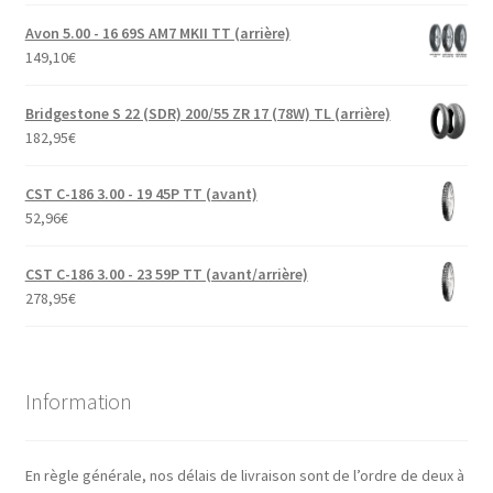
Avon 5.00 - 16 69S AM7 MKII TT (arrière)
149,10
€
Bridgestone S 22 (SDR) 200/55 ZR 17 (78W) TL (arrière)
182,95
€
CST C-186 3.00 - 19 45P TT (avant)
52,96
€
CST C-186 3.00 - 23 59P TT (avant/arrière)
278,95
€
Information
En règle générale, nos délais de livraison sont de l’ordre de deux à