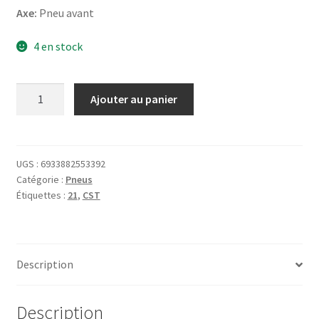
Axe:
Pneu avant
4 en stock
quantité
Ajouter au panier
de
CST
CM-
741
UGS :
6933882553392
Catégorie :
Pneus
90/90
Étiquettes :
21
,
CST
-
21
54M
TT
Description
(avant)
Description