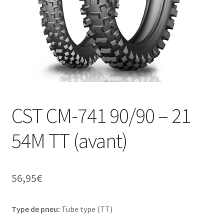
CST CM-741 90/90 – 21
54M TT (avant)
56,95
€
Type de pneu:
Tube type (TT)