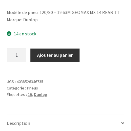
Modèle de pneu: 120/80 – 19 63M GEOMAX MX 14 REAR TT
Marque: Dunlop
14 en stock
quantité
Ajouter au panier
de
Dunlop
120/80
-
UGS :
4038526346735
Catégorie :
Pneus
19
Étiquettes :
19
,
Dunlop
63M
GEOMAX
MX
14
Description
TT