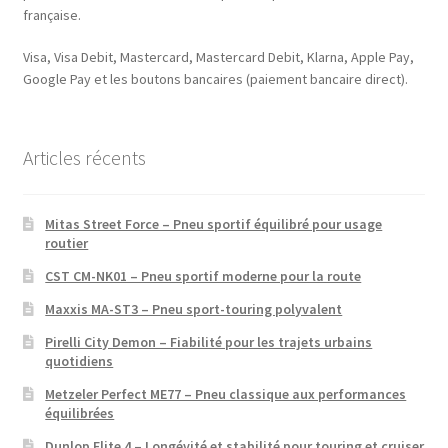
française.
Visa, Visa Debit, Mastercard, Mastercard Debit, Klarna, Apple Pay,
Google Pay et les boutons bancaires (paiement bancaire direct).
Articles récents
Mitas Street Force – Pneu sportif équilibré pour usage
routier
CST CM-NK01 – Pneu sportif moderne pour la route
Maxxis MA-ST3 – Pneu sport-touring polyvalent
Pirelli City Demon – Fiabilité pour les trajets urbains
quotidiens
Metzeler Perfect ME77 – Pneu classique aux performances
équilibrées
Dunlop Elite 4 – Longévité et stabilité pour touring et cruiser