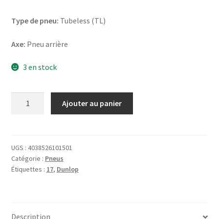
Type de pneu:
Tubeless (TL)
Axe:
Pneu arrière
3 en stock
quantité
Ajouter au panier
de
Dunlop
Trailmax
Meridian
UGS :
4038526101501
Catégorie :
Pneus
130/80
Étiquettes :
17
,
Dunlop
R
17
65H
TL
Description