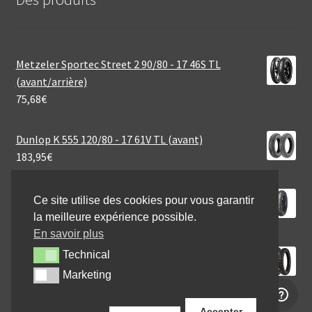
Metzeler Sportec Street 2 90/80 - 17 46S TL
(avant/arrière)
75,68
€
Dunlop K 555 120/80 - 17 61V TL (avant)
183,95
€
Mitas MC 7 2.75 - 18 42P TT (avant/arrière)
Ce site utilise des cookies pour vous garantir
48,95
€
la meilleure expérience possible.
En savoir plus
Michelin Tracker 110/100 - 18 64R TT (arrière)
Technical
Technical
74,95
€
Marketing
Marketing
Accepter