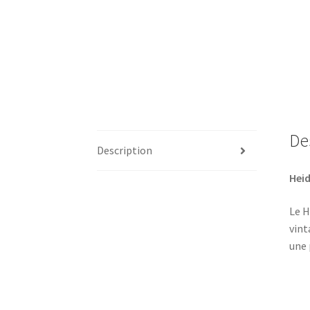
De
Description
Heid
Le H
vint
une 