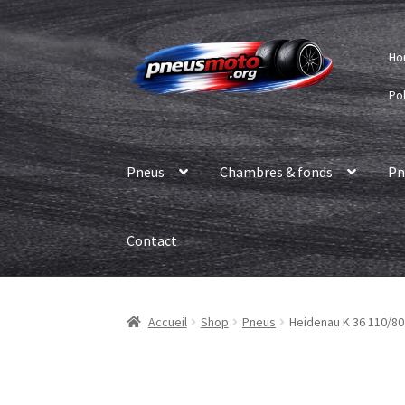
Aller
Aller
Ho
à
au
la
contenu
Pol
navigation
Pneus
Chambres & fonds
Pn
Contact
Accueil
Shop
Pneus
Heidenau K 36 110/80 