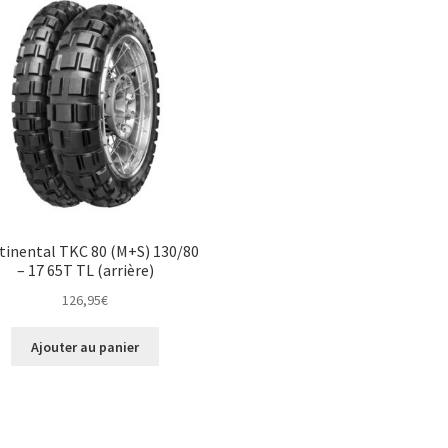
tinental TKC 80 (M+S) 130/80
– 17 65T TL (arrière)
126,95
€
Ajouter au panier