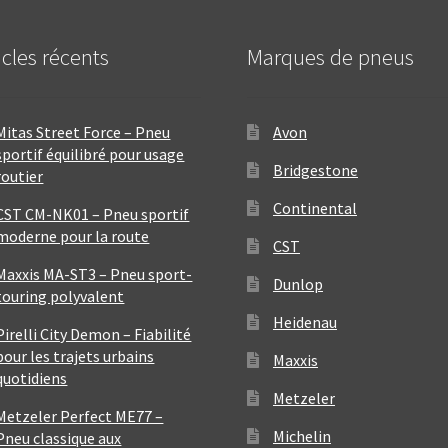
icles récents
Marques de pneus
Mitas Street Force – Pneu
Avon
sportif équilibré pour usage
Bridgestone
routier
Continental
CST CM-NK01 – Pneu sportif
moderne pour la route
CST
Maxxis MA-ST3 – Pneu sport-
Dunlop
touring polyvalent
Heidenau
Pirelli City Demon – Fiabilité
pour les trajets urbains
Maxxis
quotidiens
Metzeler
Metzeler Perfect ME77 –
Michelin
Pneu classique aux