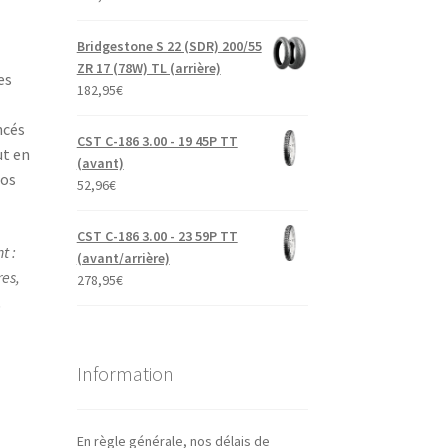
Bridgestone S 22 (SDR) 200/55
ZR 17 (78W) TL (arrière)
es
182,95
€
ncés
CST C-186 3.00 - 19 45P TT
ut en
(avant)
tos
52,96
€
CST C-186 3.00 - 23 59P TT
t :
(avant/arrière)
es,
278,95
€
.
Information
En règle générale, nos délais de