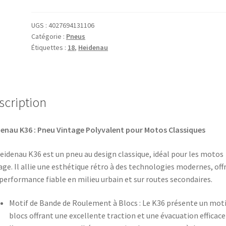
K
36
UGS :
4027694131106
Catégorie :
Pneus
110/80
Étiquettes :
18
,
Heidenau
-
18
60S
TT
scription
(avant/arrière)
enau K36 : Pneu Vintage Polyvalent pour Motos Classiques
eidenau K36 est un pneu au design classique, idéal pour les motos
age. Il allie une esthétique rétro à des technologies modernes, off
performance fiable en milieu urbain et sur routes secondaires.
Motif de Bande de Roulement à Blocs : Le K36 présente un moti
blocs offrant une excellente traction et une évacuation efficace