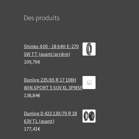
Des produits
Shinko 4.00 - 18 64H E-270
SW TT (avant/arrière)
109,76
€
Dunlop 235/65 R 17 108H
WIN.SPORT 5 SUV XL 3PMSF
138,84
€
Dunlop D 423 130/70 R 18
63V TL (avant)
177,41
€