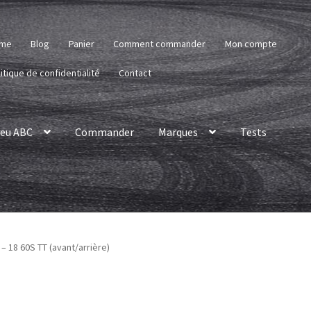
me
Blog
Panier
Comment commander
Mon compte
itique de confidentialité
Contact
eu ABC
Commander
Marques
Tests
– 18 60S TT (avant/arrière)