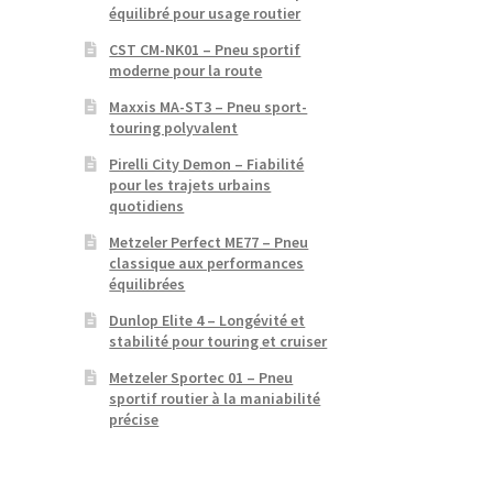
équilibré pour usage routier
CST CM-NK01 – Pneu sportif
moderne pour la route
Maxxis MA-ST3 – Pneu sport-
touring polyvalent
Pirelli City Demon – Fiabilité
pour les trajets urbains
quotidiens
Metzeler Perfect ME77 – Pneu
classique aux performances
équilibrées
Dunlop Elite 4 – Longévité et
stabilité pour touring et cruiser
Metzeler Sportec 01 – Pneu
sportif routier à la maniabilité
précise