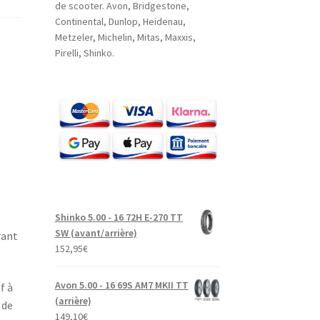
de scooter. Avon, Bridgestone,
Continental, Dunlop, Heidenau,
Metzeler, Michelin, Mitas, Maxxis,
Pirelli, Shinko.
Shinko 5.00 - 16 72H E-270 TT
SW (avant/arrière)
rant
152,95
€
Avon 5.00 - 16 69S AM7 MKII TT
f à
(arrière)
 de
149,10
€