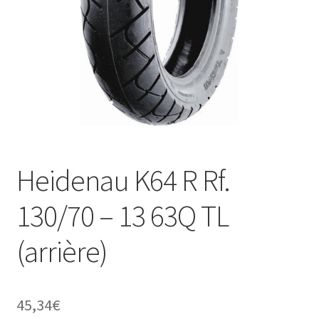
Heidenau K64 R Rf.
130/70 – 13 63Q TL
(arrière)
45,34
€