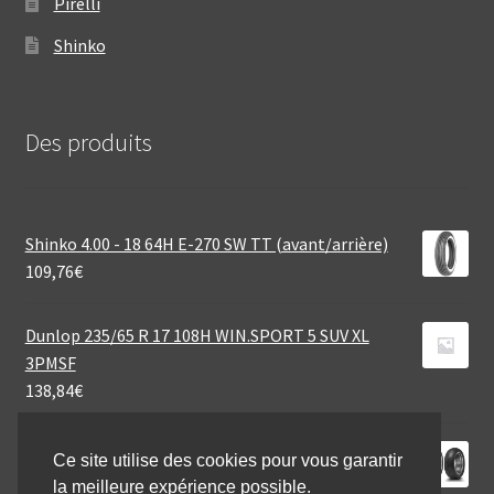
Pirelli
Shinko
Des produits
Shinko 4.00 - 18 64H E-270 SW TT (avant/arrière)
109,76
€
Dunlop 235/65 R 17 108H WIN.SPORT 5 SUV XL
3PMSF
138,84
€
Dunlop D 423 130/70 R 18 63V TL (avant)
Ce site utilise des cookies pour vous garantir
177,41
€
la meilleure expérience possible.